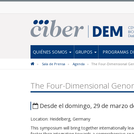
QUIÉNES SOMOS
GRUPOS
PROGRAMAS DE
Sala de Prensa
Agenda
The Four-Dimensional Ge
The Four-Dimensional Geno
Desde el domingo, 29 de marzo de 
Location: Heidelberg, Germany
This symposium will bring together internationally 
foster their integration towards a comprehensive spa