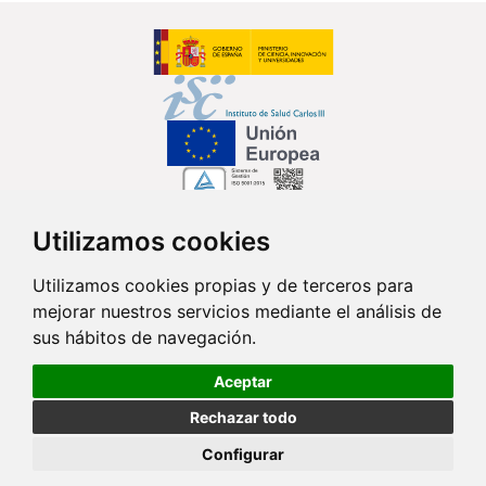
Utilizamos cookies
Síguenos en...
Utilizamos cookies propias y de terceros para
mejorar nuestros servicios mediante el análisis de
Contacto
sus hábitos de navegación.
Av. Monforte de Lemos, 3-5. Pabellón 11. Planta 0 28029 Madrid
Aceptar
info@ciberisciii.es
Rechazar todo
© Copyright 2026 CIBER |
Política de Privacidad
|
Aviso Legal
|
Política
Configurar
de Cookies
|
Mapa Web
|
Portal de Transparencia
|
Política de
seguridad