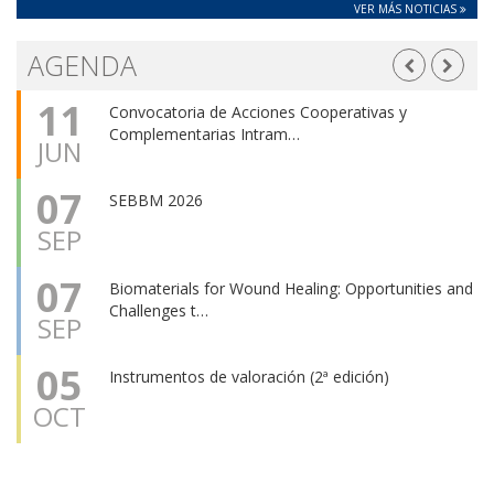
insulina a través de señales del hipotálamo
VER MÁS NOTICIAS
Mesa pacientes II JPCJ: “No perdáis nunca la ilusión
en el trabajo que hacéis. Sois nuestra esperanza”
AGENDA
Premios PCJ BOEHRINGER-CIBER: reconocen el
11
talento joven del CIBER
Convocatoria de Acciones Cooperativas y
Complementarias Intram…
JUN
07
SEBBM 2026
SEP
07
Biomaterials for Wound Healing: Opportunities and
Challenges t…
SEP
05
Instrumentos de valoración (2ª edición)
OCT