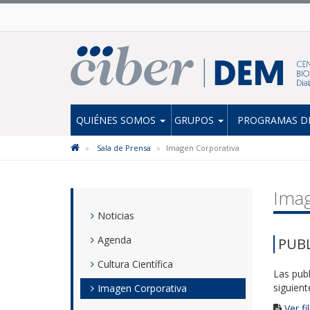
QUIÉNES SOMOS
GRUPOS
PROGRAMAS DE
Sala de Prensa
Imagen Corporativa
Imag
Noticias
Agenda
PUBL
Cultura Científica
Las publ
siguien
Imagen Corporativa
Ver f