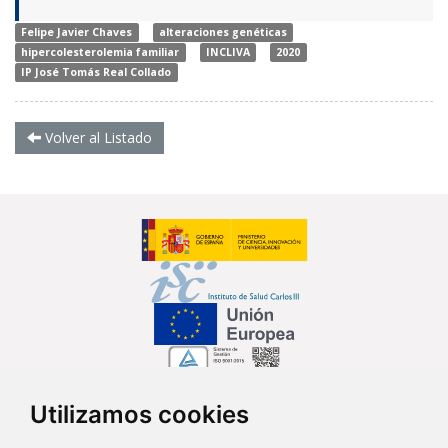
Felipe Javier Chaves
alteraciones genéticas
hipercolesterolemia familiar
INCLIVA
2020
IP José Tomás Real Collado
Volver al Listado
Utilizamos cookies
Síguenos en...