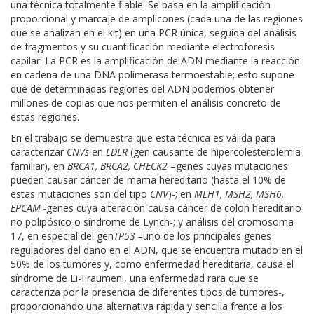
una técnica totalmente fiable. Se basa en la amplificación
proporcional y marcaje de amplicones (cada una de las regiones
que se analizan en el kit) en una PCR única, seguida del análisis
de fragmentos y su cuantificación mediante electroforesis
capilar. La PCR es la amplificación de ADN mediante la reacción
en cadena de una DNA polimerasa termoestable; esto supone
que de determinadas regiones del ADN podemos obtener
millones de copias que nos permiten el análisis concreto de
estas regiones.
En el trabajo se demuestra que esta técnica es válida para
caracterizar
CNVs
en
LDLR
(gen causante de hipercolesterolemia
familiar), en
BRCA1, BRCA2, CHECK2
–genes cuyas mutaciones
pueden causar cáncer de mama hereditario (hasta el 10% de
estas mutaciones son del tipo
CNV
)-; en
MLH1, MSH2, MSH6,
EPCAM -
genes cuya alteración causa cáncer de colon hereditario
no polipósico o síndrome de Lynch-; y análisis del cromosoma
17, en especial del gen
TP53 –
uno de los principales genes
reguladores del daño en el ADN, que se encuentra mutado en el
50% de los tumores y, como enfermedad hereditaria, causa el
síndrome de Li-Fraumeni, una enfermedad rara que se
caracteriza por la presencia de diferentes tipos de tumores-,
proporcionando una alternativa rápida y sencilla frente a los