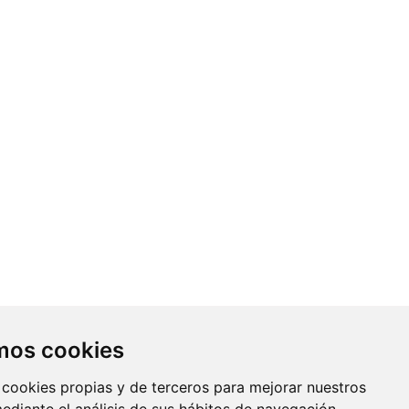
Contacto
amos cookies
Av. Monforte de Lemos, 3-5. Pabellón
 cookies propias y de terceros para mejorar nuestros
11. Planta 0 28029 Madrid