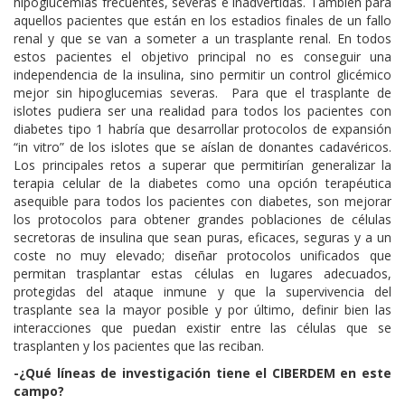
hipoglucemias frecuentes, severas e inadvertidas. También para
aquellos pacientes que están en los estadios finales de un fallo
renal y que se van a someter a un trasplante renal. En todos
estos pacientes el objetivo principal no es conseguir una
independencia de la insulina, sino permitir un control glicémico
mejor sin hipoglucemias severas. Para que el trasplante de
islotes pudiera ser una realidad para todos los pacientes con
diabetes tipo 1 habría que desarrollar protocolos de expansión
“in vitro” de los islotes que se aíslan de donantes cadavéricos.
Los principales retos a superar que permitirían generalizar la
terapia celular de la diabetes como una opción terapéutica
asequible para todos los pacientes con diabetes, son mejorar
los protocolos para obtener grandes poblaciones de células
secretoras de insulina que sean puras, eficaces, seguras y a un
coste no muy elevado; diseñar protocolos unificados que
permitan trasplantar estas células en lugares adecuados,
protegidas del ataque inmune y que la supervivencia del
trasplante sea la mayor posible y por último, definir bien las
interacciones que puedan existir entre las células que se
trasplanten y los pacientes que las reciban.
-¿Qué líneas de investigación tiene el CIBERDEM en este
campo?