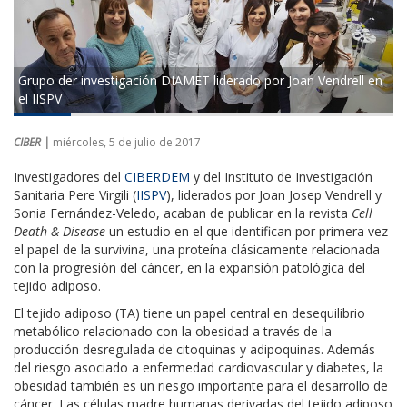
Grupo der investigación DIAMET liderado por Joan Vendrell en
el IISPV
CIBER |
miércoles, 5 de julio de 2017
Investigadores del
CIBERDEM
y del Instituto de Investigación
Sanitaria Pere Virgili (
IISPV
), liderados por Joan Josep Vendrell y
Sonia Fernández-Veledo, acaban de publicar en la revista
Cell
Death & Disease
un estudio en el que identifican por primera vez
el papel de la survivina, una proteína clásicamente relacionada
con la progresión del cáncer, en la expansión patológica del
tejido adiposo.
El tejido adiposo (TA) tiene un papel central en desequilibrio
metabólico relacionado con la obesidad a través de la
producción desregulada de citoquinas y adipoquinas. Además
del riesgo asociado a enfermedad cardiovascular y diabetes, la
obesidad también es un riesgo importante para el desarrollo de
cáncer. Las células madre humanas derivadas del tejido adiposo