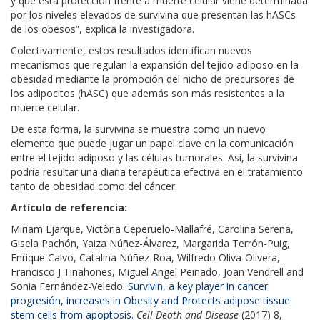
y que esta protección frente a muerte celular viene determinada
por los niveles elevados de survivina que presentan las hASCs
de los obesos”, explica la investigadora.
Colectivamente, estos resultados identifican nuevos
mecanismos que regulan la expansión del tejido adiposo en la
obesidad mediante la promoción del nicho de precursores de
los adipocitos (hASC) que además son más resistentes a la
muerte celular.
De esta forma, la survivina se muestra como un nuevo
elemento que puede jugar un papel clave en la comunicación
entre el tejido adiposo y las células tumorales. Así, la survivina
podría resultar una diana terapéutica efectiva en el tratamiento
tanto de obesidad como del cáncer.
Artículo de referencia:
Miriam Ejarque, Victòria Ceperuelo-Mallafré, Carolina Serena,
Gisela Pachón, Yaiza Núñez-Álvarez, Margarida Terrón-Puig,
Enrique Calvo, Catalina Núñez-Roa, Wilfredo Oliva-Olivera,
Francisco J Tinahones, Miguel Angel Peinado, Joan Vendrell and
Sonia Fernández-Veledo.
Survivin, a key player in cancer
progresión, increases in Obesity and Protects adipose tissue
stem cells from apoptosis
.
Cell Death and Disease
(2017) 8,