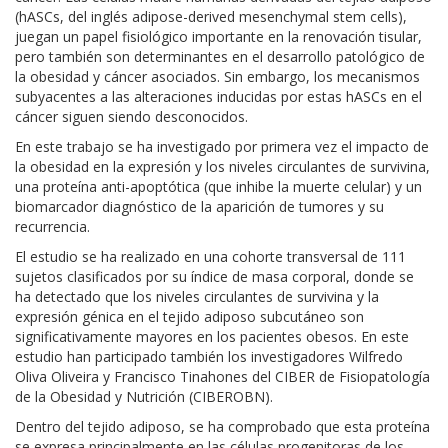
(hASCs, del inglés adipose-derived mesenchymal stem cells),
juegan un papel fisiológico importante en la renovación tisular,
pero también son determinantes en el desarrollo patológico de
la obesidad y cáncer asociados. Sin embargo, los mecanismos
subyacentes a las alteraciones inducidas por estas hASCs en el
cáncer siguen siendo desconocidos.
En este trabajo se ha investigado por primera vez el impacto de
la obesidad en la expresión y los niveles circulantes de survivina,
una proteína anti-apoptótica (que inhibe la muerte celular) y un
biomarcador diagnóstico de la aparición de tumores y su
recurrencia.
El estudio se ha realizado en una cohorte transversal de 111
sujetos clasificados por su índice de masa corporal, donde se
ha detectado que los niveles circulantes de survivina y la
expresión génica en el tejido adiposo subcutáneo son
significativamente mayores en los pacientes obesos. En este
estudio han participado también los investigadores Wilfredo
Oliva Oliveira y Francisco Tinahones del CIBER de Fisiopatología
de la Obesidad y Nutrición (CIBEROBN).
Dentro del tejido adiposo, se ha comprobado que esta proteína
se expresa principalmente en las células progenitoras de los