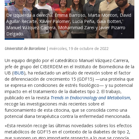
De izquierda a derecha: Emma Barroso, Marta Montori, David
Aguilar-Recarte, Xavier Palomer, Lucía Peña, Gaia Botteri,
Manuel Vázquez-Carrera, Mohammad Zarei y Javier Pizarro
Delgado.
Universitat de Barcelona |
miércoles, 19 de octubre de 2022
Un equipo dirigido por el catedrático Manuel Vázquez-Carrera,
jefe de grupo del CIBERDEM en el Instituto de Biomedicina de la
UB (
IBUB
), ha redactado un artículo de revisión sobre el factor
de diferenciación de crecimiento 15 (GDF15) —una proteína que
se expresa en condiciones de estrés fisiológico— y su potencial
impacto en el tratamiento de la diabetes tipo 2. El trabajo,
publicado en la revista
Trends in Endocrinology and Metabolism
,
recoge las investigaciones más recientes sobre el
funcionamiento de esta citocina, que se consolida como una
potencial diana terapéutica contra la enfermedad mencionada.
«Esta revisión recoge las últimas novedades sobres los efectos
metabólicos de GDF15 en el contexto de la diabetes de tipo 2,
que suponen un giro importante respecto a lo que se conocía