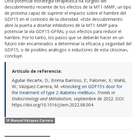
Otra potencial estrategia terapéutica ha surgido del
descubrimiento reciente de los efectos de la MT1-MMP, un tipo
de proteína capaz de suprimir el impacto sobre el hambre del
GDF15 en el contexto de la obesidad. «Este descubrimiento
abre la puerta a diseñar inhibidores de la MT1-MMP para
potenciar la vía GDF15-GFRAL y sus efectos para reducir el
hambre. Por lo tanto, los pasos que se deberán hacer en un
futuro irán encaminados a determinar la eficacia y seguridad del
GDF15, o de posibles análogos o inductores de esta citocina»,
concluye.
Artículo de referencia:
Aguilar-Recarte, D.; Emma Barroso, E.; Palomer, X.; Wahli,
W.; Vázquez-Carrera, M. «
Knocking on GDF15’s door for
the treatment of type 2 diabetes mellitus
».
Trends in
Endocrinology and Metabolism
, septiembre de 2022. DOI:
https://doi.org/10.1016/j.tem.2022.08.004
IP Manuel Vázquez-Carrera