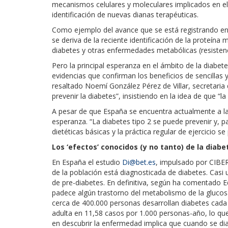
mecanismos celulares y moleculares implicados en el d
identificación de nuevas dianas terapéuticas.
Como ejemplo del avance que se está registrando en 
se deriva de la reciente identificación de la proteín
diabetes y otras enfermedades metabólicas (resistenci
Pero la principal esperanza en el ámbito de la diabet
evidencias que confirman los beneficios de sencillas
resaltado Noemí González Pérez de Villar, secretaria 
prevenir la diabetes”, insistiendo en la idea de que “l
A pesar de que España se encuentra actualmente a la
esperanza. “La diabetes tipo 2 se puede prevenir y, 
dietéticas básicas y la práctica regular de ejercicio 
Los ‘efectos’ conocidos (y no tanto) de la diabe
En España el estudio
Di@bet.es
, impulsado por CIBE
de la población está diagnosticada de diabetes. Casi 
de pre-diabetes. En definitiva, según ha comentado
padece algún trastorno del metabolismo de la gluco
cerca de 400.000 personas desarrollan diabetes cada 
adulta en 11,58 casos por 1.000 personas-año, lo qu
en descubrir la enfermedad implica que cuando se di