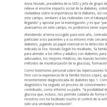
Anna Novials, presidenta de la SED y jefa de grupo 
relieve el enorme impacto social de la diabetes, solic
ciudadana sobre la importancia de la diabetes, así co
este campo, similares a las realizadas con el tabaqu
llegando” y apostar por la investigación, y es que “par
avanzamos en este campo, no podremos tener espera
Atendiendo al lema escogido para este año, centrado
particular a los pacientes y a su entorno más cercano
diabetes, jugando un papel esencial en la detección 
indicado la Dra. Novials.Según ha resaltado, “la fami
para atender a los niños y adultos con diabetes; par
adecuados, los mejores médicos, las nuevas tecnolog
métodos de monitorización de la glucosa), formación
Como testimonio personal sobre las repercusiones fa
foro con la experiencia de la familia Vizoso-López, qu
recientemente diagnosticada de diabetes tipo 1. Com
diagnóstico ha seguido un proceso de conocimiento y
contribuido, como informó su padre, “la posibilidad 
glucosa que, incluso, nos permite cuidarla de forma r
nosotros nos ha facilitado mucho el control de la enf
sido una verdadera revolución”.