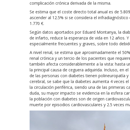
complicación crónica derivada de la misma.
Se estima que el coste directo total anual es de 5.809
ascender al 12.5% si se considera el infradiagnóstico 
1.770 €.
Según datos aportados por Eduard Montanya, la diabet
de infarto, reduce la esperanza de vida en 12 años. 
especialmente frecuentes y graves, sobre todo debid
A nivel renal, se estima que aproximadamente el 50% 
renal crónica y un tercio de los pacientes que requier
también afecta considerablemente a la vista: hasta un
la principal causa de ceguera adquirida. Incluso, en 
de las personas con diabetes tienen polineuropatía 
cerebral, se sabe que la diabetes aumenta 4 veces el 
la circulación periférica, siendo una de las primeras
duda, su mayor impacto se evidencia en la esfera ca
la población con diabetes son de origen cardiovascul
muerte por episodios cardiovasculares y 2.5 veces más