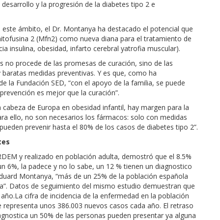
esarrollo y la progresión de la diabetes tipo 2 e
este ámbito, el Dr. Montanya ha destacado el potencial que
a mitofusina 2 (Mfn2) como nueva diana para el tratamiento de
a insulina, obesidad, infarto cerebral yatrofia muscular).
es no procede de las promesas de curación, sino de las
 y baratas medidas preventivas. Y es que, como ha
de la Fundación SED, “con el apoyo de la familia, se puede
a prevención es mejor que la curación”.
 cabeza de Europa en obesidad infantil, hay margen para la
para ello, no son necesarios los fármacos: solo con medidas
se pueden prevenir hasta el 80% de los casos de diabetes tipo 2”.
tes
RDEM y realizado en población adulta, demostró que el 8.5%
un 6%, la padece y no lo sabe, un 12 % tienen un diagnostico
 Eduard Montanya, “más de un 25% de la población española
sa”. Datos de seguimiento del mismo estudio demuestran que
año.La cifra de incidencia de la enfermedad en la población
e representa unos 386.003 nuevos casos cada año. El retraso
agnostica un 50% de las personas pueden presentar ya alguna