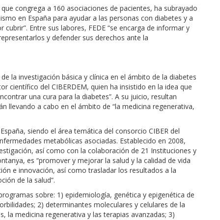
, que congrega a 160 asociaciones de pacientes, ha subrayado
onismo en España para ayudar a las personas con diabetes y a
r cubrir”. Entre sus labores, FEDE “se encarga de informar y
representarlos y defender sus derechos ante la
de la investigación básica y clínica en el ámbito de la diabetes
or científico del CIBERDEM, quien ha insistido en la idea que
ncontrar una cura para la diabetes”. A su juicio, resultan
n llevando a cabo en el ámbito de “la medicina regenerativa,
n España, siendo el área temática del consorcio CIBER del
y enfermedades metabólicas asociadas. Establecido en 2008,
igación, así como con la colaboración de 21 Instituciones y
ntanya, es “promover y mejorar la salud y la calidad de vida
ción e innovación, así como trasladar los resultados a la
oción de la salud”.
ogramas sobre: 1) epidemiología, genética y epigenética de
orbilidades; 2) determinantes moleculares y celulares de la
os, la medicina regenerativa y las terapias avanzadas; 3)