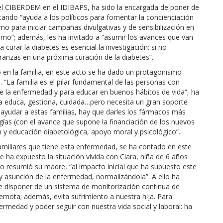
del CIBERDEM en el IDIBAPS, ha sido la encargada de poner de
itando “ayuda a los políticos para fomentar la concienciación
mo para iniciar campañas divulgativas y de sensibilización en
ismo”; además, les ha invitado a “asumir los avances que van
a curar la diabetes es esencial la investigación: si no
nzas en una próxima curación de la diabetes”.
 en la familia, en este acto se ha dado un protagonismo
. “La familia es el pilar fundamental de las personas con
de la enfermedad y para educar en buenos hábitos de vida”, ha
lia educa, gestiona, cuidada…pero necesita un gran soporte
a ayudar a estas familias, hay que darles los fármacos más
ías (con el avance que supone la financiación de los nuevos
 y educación diabetológica, apoyo moral y psicológico”.
miliares que tiene esta enfermedad, se ha contado en este
e ha expuesto la situación vivida con Clara, niña de 6 años
o resumió su madre, “al impacto inicial que ha supuesto este
 asunción de la enfermedad, normalizándola”. A ello ha
de disponer de un sistema de monitorización continua de
emota; además, evita sufrimiento a nuestra hija. Para
ermedad y poder seguir con nuestra vida social y laboral: ha