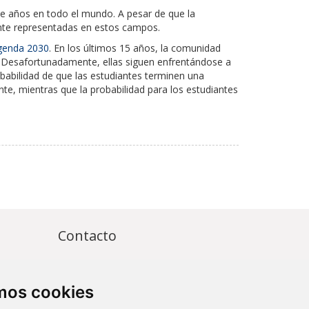
ace años en todo el mundo. A pesar de que la
ente representadas en estos campos.
genda 2030
. En los últimos 15 años, la comunidad
ia. Desafortunadamente, ellas siguen enfrentándose a
obabilidad de que las estudiantes terminen una
te, mientras que la probabilidad para los estudiantes
Contacto
Av. Monforte de Lemos, 3-5. Pabellón
11. Planta 0 28029 Madrid
amos cookies
info@ciberisciii.es