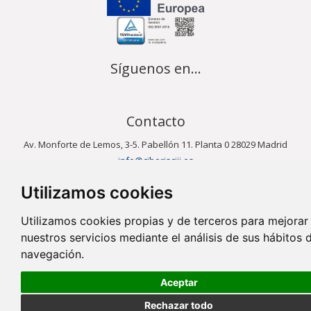
Síguenos en...
Contacto
Av. Monforte de Lemos, 3-5. Pabellón 11. Planta 0 28029 Madrid
info@ciberisciii.es
Utilizamos cookies
© Copyright 2026 CIBER |
Política de Privacidad
|
Aviso Legal
|
Política
de Cookies
|
Mapa Web
|
Portal de Transparencia
|
Política de
Utilizamos cookies propias y de terceros para mejorar
seguridad
nuestros servicios mediante el análisis de sus hábitos 
navegación.
Aceptar
Rechazar todo