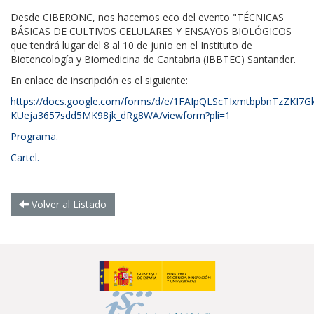
Desde CIBERONC, nos hacemos eco del evento "
TÉCNICAS
BÁSICAS DE CULTIVOS CELULARES Y ENSAYOS BIOLÓGICOS
que tendrá lugar del 8 al 10 de junio en el I
nstituto de
Biotencología y Biomedicina de Cantabria (IBBTEC)
S
antander.
En enlace de inscripción es el siguiente:
https://docs.google.com/forms/d/e/1FAIpQLScTIxmtbpbnTzZKI7G
KUeja3657sdd5MK98jk_dRg8WA/viewform?pli=1
Programa.
Cartel.
Volver al Listado