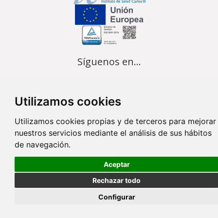
Síguenos en...
Contacto
Utilizamos cookies
Av. Monforte de Lemos, 3-5. Pabellón 11. Planta 0 28029 Madrid
Utilizamos cookies propias y de terceros para mejorar
info@ciberisciii.es
nuestros servicios mediante el análisis de sus hábitos
de navegación.
© Copyright 2026 CIBER |
Política de Privacidad
|
Aviso Legal
|
Política
de Cookies
|
Mapa Web
|
Portal de Transparencia
|
Política de
Aceptar
seguridad
Rechazar todo
Configurar