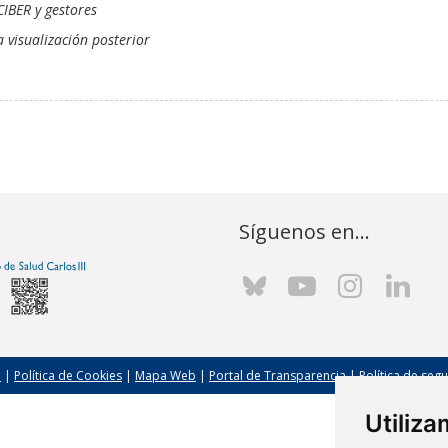
CIBER y gestores
 visualización posterior
Síguenos en...
l
|
Política de Cookies
|
Mapa Web
|
Portal de Transparencia
|
Política de seg
Utiliz