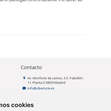
Contacto
Av. Monforte de Lemos, 3-5. Pabellón
11. Planta 0 28029 Madrid
info@ciberisciii.es
uridad
amos cookies