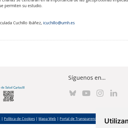
ue permiten su estudio.
culada Cuchillo Ibáñez,
icuchillo@umh.es
Síguenos en...
l
|
Política de Cookies
|
Mapa Web
|
Portal de Transparencia
|
Política de seg
Utiliz