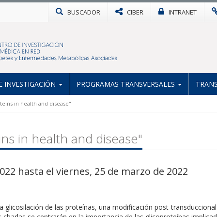
BUSCADOR
CIBER
INTRANET
 INVESTIGACIÓN
PROGRAMAS TRANSVERSALES
TRANS
ins in health and disease"
s in health and disease"
022 hasta el viernes, 25 de marzo de 2022
a glicosilación de las proteínas, una modificación post-transduccion
 charlas se centrarán en la importancia de las glicoproteínas implica