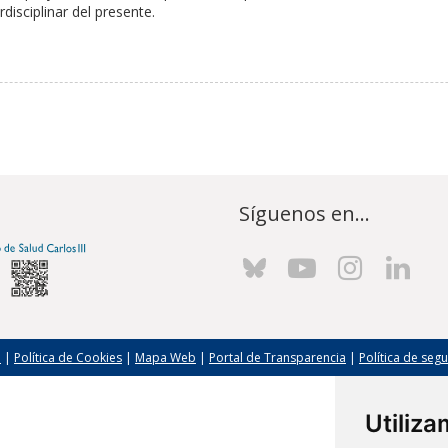
disciplinar del presente.
Síguenos en...
l
|
Política de Cookies
|
Mapa Web
|
Portal de Transparencia
|
Política de seg
Utiliz