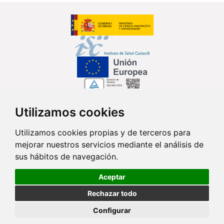
Utilizamos cookies
Síguenos en...
Utilizamos cookies propias y de terceros para
mejorar nuestros servicios mediante el análisis de
Contacto
sus hábitos de navegación.
Av. Monforte de Lemos, 3-5. Pabellón 11. Planta 0 28029 Madrid
Aceptar
info@ciberisciii.es
Rechazar todo
© Copyright 2026 CIBER |
Política de Privacidad
|
Aviso Legal
|
Política
Configurar
de Cookies
|
Mapa Web
|
Portal de Transparencia
|
Política de