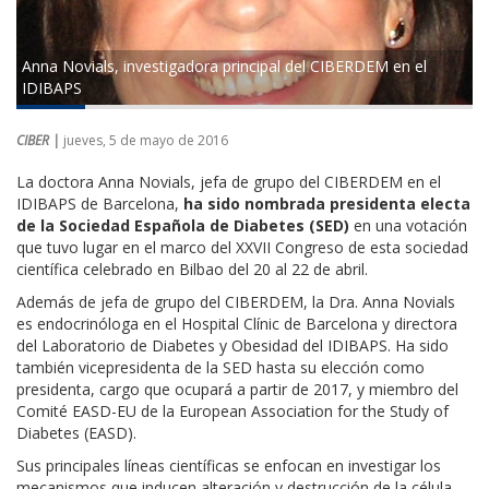
Anna Novials, investigadora principal del CIBERDEM en el
IDIBAPS
CIBER |
jueves, 5 de mayo de 2016
La doctora Anna Novials, jefa de grupo del CIBERDEM en el
IDIBAPS de Barcelona,
ha sido nombrada presidenta electa
de la Sociedad Española de Diabetes (SED)
en una votación
que tuvo lugar en el marco del XXVII Congreso de esta sociedad
científica celebrado en Bilbao del 20 al 22 de abril.
Además de jefa de grupo del CIBERDEM, la Dra. Anna Novials
es endocrinóloga en el Hospital Clínic de Barcelona y directora
del Laboratorio de Diabetes y Obesidad del IDIBAPS. Ha sido
también vicepresidenta de la SED hasta su elección como
presidenta, cargo que ocupará a partir de 2017, y miembro del
Comité EASD-EU de la European Association for the Study of
Diabetes (EASD).
Sus principales líneas científicas se enfocan en investigar los
mecanismos que inducen alteración y destrucción de la célula