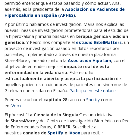
permitió entender qué estaba pasando y cómo actuar. Ana,
además, es la presidenta de la
Asociación de Pacientes de
Hiperoxaluria en España (APHES)
.
Y por último hablamos de investigación. María nos explica las
nuevas líneas de investigación prometedoras para el estudio de
la hiperoxaluria primaria basadas en
terapia génica
y
edición
genética
. Y Pedro nos comparte el
estudio GitelMatters
, un
proyecto de investigación basado en datos reportados por
pacientes, implementado a través de nuestra plataforma
Share4Rare y lanzado junto a la
Asociación Hipofam
, con el
objetivo de entender mejor el
impacto real de esta
enfermedad en la vida diaria
. Este estudio
está
actualmente abierto y acepta la participación
de
aquellos pacientes o cuidadores de pacientes con síndrome de
Gitelman que residan en España.
Participa en este enlace
.
Puedes escuchar el
capítulo 28
tanto en
Spotify
como
en
iVoox
.
El pódcast “
La Ciencia de lo Singular
” es una iniciativa
de
Share4Rare
y del Centro de Investigación Biomédica en Red
de Enfermedades Raras,
CIBERER
. Suscríbete a
nuestros
canales de
Spotify
e
iVoox
para recibir