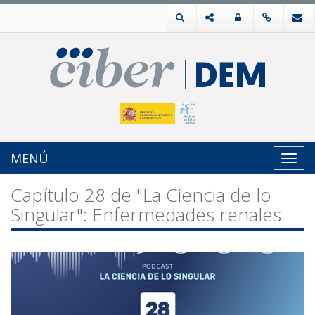
MENÚ
Toggl
navig
Capítulo 28 de "La Ciencia de lo
Singular": Enfermedades renales