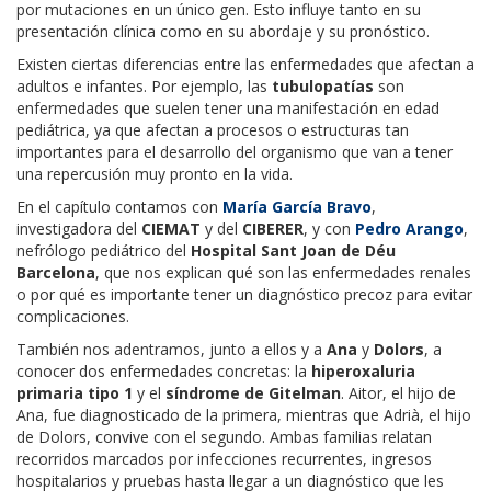
por mutaciones en un único gen. Esto influye tanto en su
presentación clínica como en su abordaje y su pronóstico.
Existen ciertas diferencias entre las enfermedades que afectan a
adultos e infantes. Por ejemplo, las
tubulopatías
son
enfermedades que suelen tener una manifestación en edad
pediátrica, ya que afectan a procesos o estructuras tan
importantes para el desarrollo del organismo que van a tener
una repercusión muy pronto en la vida.
En el capítulo contamos con
María García Bravo
,
investigadora del
CIEMAT
y del
CIBERER
, y con
Pedro Arango
,
nefrólogo pediátrico del
Hospital Sant Joan de Déu
Barcelona
, que nos explican qué son las enfermedades renales
o por qué es importante tener un diagnóstico precoz para evitar
complicaciones.
También nos adentramos, junto a ellos y a
Ana
y
Dolors
, a
conocer dos enfermedades concretas: la
hiperoxaluria
primaria tipo 1
y el
síndrome de Gitelman
. Aitor, el hijo de
Ana, fue diagnosticado de la primera, mientras que Adrià, el hijo
de Dolors, convive con el segundo. Ambas familias relatan
recorridos marcados por infecciones recurrentes, ingresos
hospitalarios y pruebas hasta llegar a un diagnóstico que les