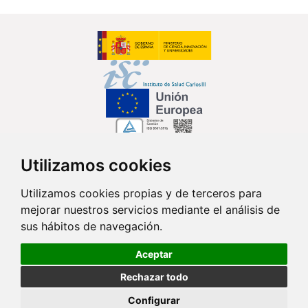
Utilizamos cookies
Síguenos en...
Utilizamos cookies propias y de terceros para
mejorar nuestros servicios mediante el análisis de
Contacto
sus hábitos de navegación.
Av. Monforte de Lemos, 3-5. Pabellón 11. Planta 0 28029 Madrid
Aceptar
info@ciberisciii.es
Rechazar todo
© Copyright 2026 CIBER |
Política de Privacidad
|
Aviso Legal
|
Política
Configurar