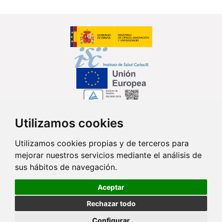
Utilizamos cookies
Síguenos en...
Utilizamos cookies propias y de terceros para
mejorar nuestros servicios mediante el análisis de
Contacto
sus hábitos de navegación.
Av. Monforte de Lemos, 3-5. Pabellón 11. Planta 0 28029 Madrid
Aceptar
info@ciberisciii.es
Rechazar todo
© Copyright 2026 CIBER |
Política de Privacidad
|
Aviso Legal
|
Política
Configurar