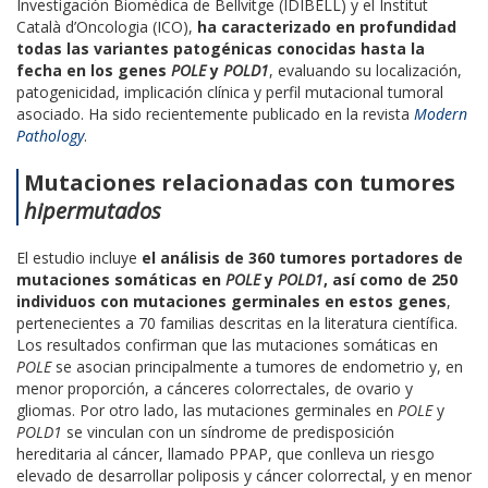
Investigación Biomédica de Bellvitge (IDIBELL) y el Institut
Català d’Oncologia (ICO),
ha caracterizado en profundidad
todas las variantes patogénicas conocidas hasta la
fecha en los genes
POLE
y
POLD1
, evaluando su localización,
patogenicidad, implicación clínica y perfil mutacional tumoral
asociado. Ha sido recientemente publicado en la revista
Modern
Pathology
.
Mutaciones relacionadas con tumores
hipermutados
El estudio incluye
el análisis de 360 tumores portadores de
mutaciones somáticas en
POLE
y
POLD1
, así como de 250
individuos con mutaciones germinales en estos genes
,
pertenecientes a 70 familias descritas en la literatura científica.
Los resultados confirman que las mutaciones somáticas en
POLE
se asocian principalmente a tumores de endometrio y, en
menor proporción, a cánceres colorrectales, de ovario y
gliomas. Por otro lado, las mutaciones germinales en
POLE
y
POLD1
se vinculan con un síndrome de predisposición
hereditaria al cáncer, llamado PPAP, que conlleva un riesgo
elevado de desarrollar poliposis y cáncer colorrectal, y en menor