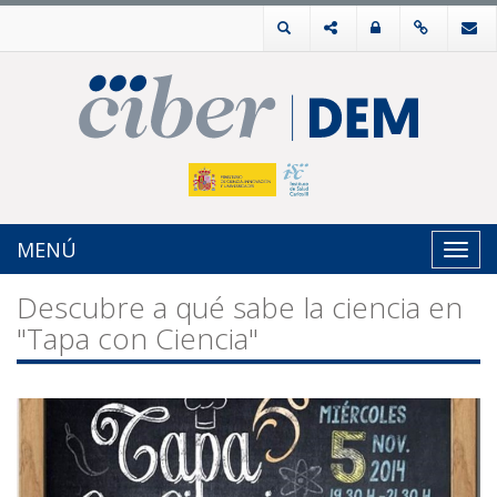
MENÚ
Toggl
navig
Descubre a qué sabe la ciencia en
"Tapa con Ciencia"