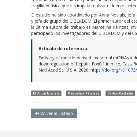
fragilidad física que les impida realizar esfuerzos inte
El estudio ha sido coordinado por Anna Novials, jefa
y jefa de grupo del CIBERDEM. El primer autor del est
la última autora del trabajo es Marcelina Párrizas,
participado los investigadores del CIBERDEM y del CS
Artículo de referencia:
Delivery of muscle-derived exosomal miRNAs induc
downregulation of hepatic FoxO1 in mice. Castaño 
Natl Acad Sci U S A. 2020.
https://doi.org/10.107
IP Anna Novials
Marcelina Párrizas
Carlos Castaño
Volver al Listado