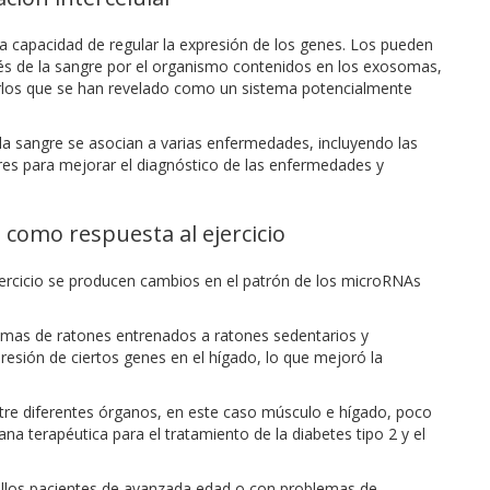
 capacidad de regular la expresión de los genes. Los pueden
ravés de la sangre por el organismo contenidos en los exosomas,
rlos que se han revelado como un sistema potencialmente
 la sangre se asocian a varias enfermedades, incluyendo las
es para mejorar el diagnóstico de las enfermedades y
como respuesta al ejercicio
ercicio se producen cambios en el patrón de los microRNAs
somas de ratones entrenados a ratones sedentarios y
esión de ciertos genes en el hígado, lo que mejoró la
tre diferentes órganos, en este caso músculo e hígado, poco
na terapéutica para el tratamiento de la diabetes tipo 2 y el
quellos pacientes de avanzada edad o con problemas de