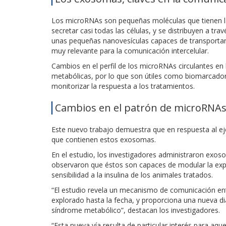
Los microRNAs son pequeñas moléculas que tienen la
secretar casi todas las células, y se distribuyen a t
unas pequeñas nanovesículas capaces de transporta
muy relevante para la comunicación intercelular.
Cambios en el perfil de los microRNAs circulantes en
metabólicas, por lo que son útiles como biomarcador
monitorizar la respuesta a los tratamientos.
Cambios en el patrón de microRNAs 
Este nuevo trabajo demuestra que en respuesta al ej
que contienen estos exosomas.
En el estudio, los investigadores administraron exo
observaron que éstos son capaces de modular la expr
sensibilidad a la insulina de los animales tratados.
“El estudio revela un mecanismo de comunicación en
explorado hasta la fecha, y proporciona una nueva dia
síndrome metabólico”, destacan los investigadores.
“Esta nueva vía resulta de particular interés para a