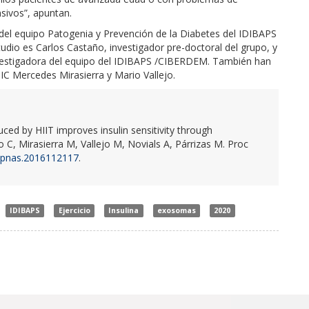
nsivos”, apuntan.
 del equipo Patogenia y Prevención de la Diabetes del IDIBAPS
udio es Carlos Castaño, investigador pre-doctoral del grupo, y
 investigadora del equipo del IDIBAPS /CIBERDEM. También han
IC Mercedes Mirasierra y Mario Vallejo.
ed by HIIT improves insulin sensitivity through
C, Mirasierra M, Vallejo M, Novials A, Párrizas M. Proc
3/pnas.2016112117
.
IDIBAPS
Ejercicio
Insulina
exosomas
2020