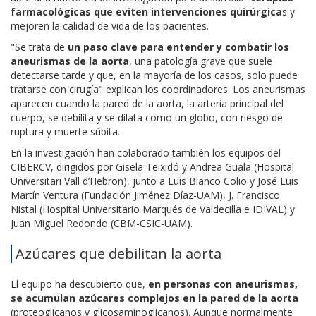
farmacológicas que eviten intervenciones quirúrgica
s y
mejoren la calidad de vida de los pacientes.
"Se trata de
un paso clave para entender y combatir los
aneurismas de la aorta
, una patología grave que suele
detectarse tarde y que, en la mayoría de los casos, solo puede
tratarse con cirugía" explican los coordinadores. Los aneurismas
aparecen cuando la pared de la aorta, la arteria principal del
cuerpo, se debilita y se dilata como un globo, con riesgo de
ruptura y muerte súbita.
En la investigación han colaborado también los equipos del
CIBERCV, dirigidos por Gisela Teixidó y Andrea Guala (Hospital
Universitari Vall d’Hebron), junto a Luis Blanco Colio y José Luis
Martín Ventura (Fundación Jiménez Díaz-UAM), J. Francisco
Nistal (Hospital Universitario Marqués de Valdecilla e IDIVAL) y
Juan Miguel Redondo (CBM-CSIC-UAM).
Azúcares que debilitan la aorta
El equipo ha descubierto que,
en personas con aneurismas,
se acumulan azúcares complejos en la pared de la aorta
(proteoglicanos y glicosaminoglicanos). Aunque normalmente