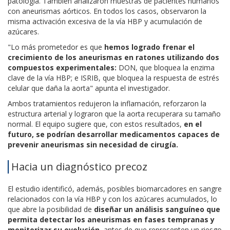
patología. También analizaron muestras de pacientes humanos
con aneurismas aórticos. En todos los casos, observaron la
misma activación excesiva de la vía HBP y acumulación de
azúcares.
"Lo más prometedor es que
hemos logrado frenar el
crecimiento de los aneurismas en ratones utilizando dos
compuestos experimentales:
DON, que bloquea la enzima
clave de la vía HBP; e ISRIB, que bloquea la respuesta de estrés
celular que daña la aorta" apunta el investigador.
Ambos tratamientos redujeron la inflamación, reforzaron la
estructura arterial y lograron que la aorta recuperara su tamaño
normal. El equipo sugiere que, con estos resultados,
en el
futuro, se podrían desarrollar medicamentos capaces de
prevenir aneurismas sin necesidad de cirugía.
Hacia un diagnóstico precoz
El estudio identificó, además, posibles biomarcadores en sangre
relacionados con la vía HBP y con los azúcares acumulados, lo
que abre la posibilidad de
diseñar un análisis sanguíneo que
permita detectar los aneurismas en fases tempranas y
monitorizar su evolución
, antes de que representen un riesgo