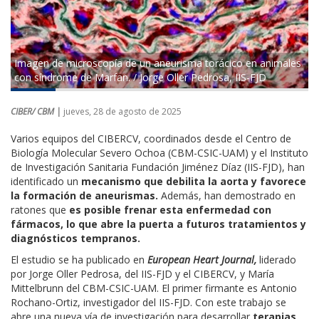
Imagen de microscopía de un aneurisma torácico en animales
con síndrome de Marfan. / Jorge Oller Pedrosa, IIS-FJD
CIBER/ CBM |
jueves, 28 de agosto de 2025
Varios equipos del CIBERCV, coordinados desde el Centro de
Biología Molecular Severo Ochoa (CBM-CSIC-UAM) y el Instituto
de Investigación Sanitaria Fundación Jiménez Díaz (IIS-FJD), han
identificado un
mecanismo que debilita la aorta y favorece
la formación de aneurismas.
Además, han demostrado en
ratones que
es posible frenar esta enfermedad con
fármacos, lo que abre la puerta a futuros tratamientos y
diagnósticos tempranos.
El estudio se ha publicado en
European Heart Journal,
liderado
por Jorge Oller Pedrosa, del IIS-FJD y el CIBERCV, y María
Mittelbrunn del CBM-CSIC-UAM. El primer firmante es Antonio
Rochano-Ortiz, investigador del IIS-FJD. Con este trabajo se
abre una nueva vía de investigación para desarrollar
terapias