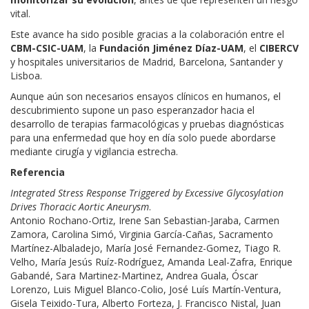
vital.
Este avance ha sido posible gracias a la colaboración entre el
CBM-CSIC-UAM
, la
Fundación Jiménez Díaz-UAM
, el
CIBERCV
y hospitales universitarios de Madrid, Barcelona, Santander y
Lisboa.
Aunque aún son necesarios ensayos clínicos en humanos, el
descubrimiento supone un paso esperanzador hacia el
desarrollo de terapias farmacológicas y pruebas diagnósticas
para una enfermedad que hoy en día solo puede abordarse
mediante cirugía y vigilancia estrecha.
Referencia
Integrated Stress Response Triggered by Excessive Glycosylation
Drives Thoracic Aortic Aneurysm
.
Antonio Rochano-Ortiz, Irene San Sebastian-Jaraba, Carmen
Zamora, Carolina Simó, Virginia García-Cañas, Sacramento
Martínez-Albaladejo, María José Fernandez-Gomez, Tiago R.
Velho, María Jesús Ruíz-Rodríguez, Amanda Leal-Zafra, Enrique
Gabandé, Sara Martinez-Martinez, Andrea Guala, Óscar
Lorenzo, Luis Miguel Blanco-Colio, José Luís Martín-Ventura,
Gisela Teixido-Tura, Alberto Forteza, J. Francisco Nistal, Juan