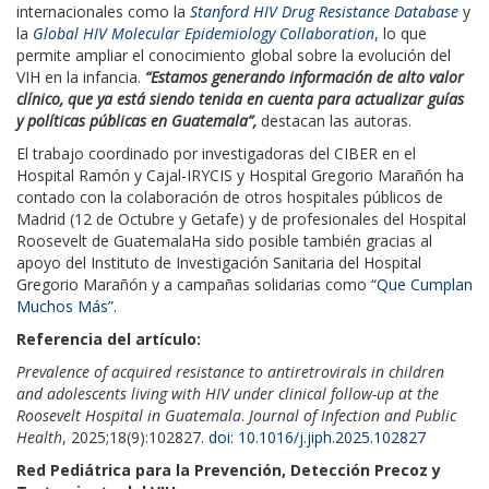
internacionales como la
Stanford HIV Drug Resistance Database
y
la
Global HIV Molecular Epidemiology Collaboration
, lo que
permite ampliar el conocimiento global sobre la evolución del
VIH en la infancia.
“Estamos generando información de alto valor
clínico, que ya está siendo tenida en cuenta para actualizar guías
y políticas públicas en Guatemala”,
destacan las autoras.
El trabajo coordinado por investigadoras del CIBER en el
Hospital Ramón y Cajal-IRYCIS y Hospital Gregorio Marañón ha
contado con la colaboración de otros hospitales públicos de
Madrid (12 de Octubre y Getafe) y de profesionales del Hospital
Roosevelt de GuatemalaHa sido posible también gracias al
apoyo del Instituto de Investigación Sanitaria del Hospital
Gregorio Marañón y a campañas solidarias como “
Que Cumplan
Muchos Más”.
Referencia del artículo:
Prevalence of acquired resistance to antiretrovirals in children
and adolescents living with HIV under clinical follow-up at the
Roosevelt Hospital in Guatemala
.
Journal of Infection and Public
Health
, 2025;18(9):102827.
doi: 10.1016/j.jiph.2025.102827
Red Pediátrica para la Prevención, Detección Precoz y