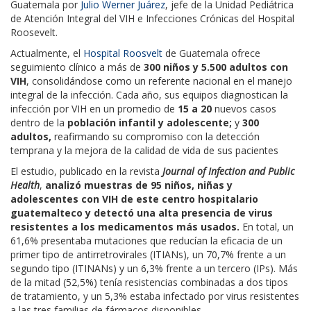
Guatemala por
Julio Werner Juárez
, jefe de la Unidad Pediátrica
de Atención Integral del VIH e Infecciones Crónicas del Hospital
Roosevelt.
Actualmente, el
Hospital Roosvelt
de Guatemala ofrece
seguimiento clínico a más de
300 niños y 5.500 adultos con
VIH
, consolidándose como un referente nacional en el manejo
integral de la infección. Cada año, sus equipos diagnostican la
infección por VIH en un promedio de
15 a 20
nuevos casos
dentro de la
población infantil y adolescente;
y
300
adultos,
reafirmando su compromiso con la detección
temprana y la mejora de la calidad de vida de sus pacientes
El estudio, publicado en la revista
Journal of Infection and Public
Health
,
analizó muestras de 95 niños, niñas y
adolescentes con VIH de este centro hospitalario
guatemalteco y detectó una alta presencia de virus
resistentes a los medicamentos más usados.
En total, un
61,6% presentaba mutaciones que reducían la eficacia de un
primer tipo de antirretrovirales (ITIANs), un 70,7% frente a un
segundo tipo (ITINANs) y un 6,3% frente a un tercero (IPs). Más
de la mitad (52,5%) tenía resistencias combinadas a dos tipos
de tratamiento, y un 5,3% estaba infectado por virus resistentes
a las tres familias de fármacos disponibles.