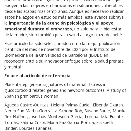
apoyen a las mujeres embarazadas en situaciones vulnerables
desde las etapas más tempranas. Aunque es necesario replicar
estos hallazgos en estudios más amplios, este avance subraya
la
importancia de la atención psicológica y el apoyo
emocional durante el embarazo
, no solo para el bienestar
de la madre, sino también para la salud a largo plazo del bebé.
Este artículo ha sido seleccionado como la mejor publicación
científica del mes de noviembre de 2024 por el Instituto de
Biomedicina de la Universidad de Barcelona (IBUB), en
reconocimiento a su innovador enfoque sobre la salud prenatal
y mental.
Enlace al artículo de referencia:
Placental epigenetic signatures of maternal distress in
glucocorticoid-related genes and newborn outcomes: A study of
Spanish primiparous women
Águeda Castro-Quintas, Helena Palma-Gudiel, Elisenda Eixarch,
Nerea San Martin-Gonzalez, Simone Röh, Susann Sauer, Monika
Rex-Haffner, Jose Luis Monteserín-García, Lorena de la Fuente-
Tomás, Fátima Crispi, María Paz García-Portilla, Elisabeth
Binder, Lourdes Fañanás