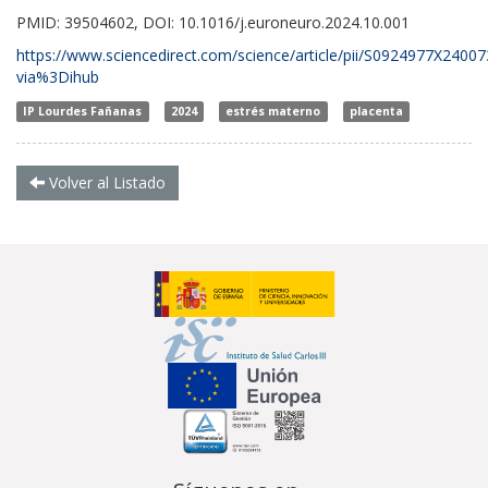
PMID: 39504602, DOI: 10.1016/j.euroneuro.2024.10.001
https://www.sciencedirect.com/science/article/pii/S0924977X2400
via%3Dihub
IP Lourdes Fañanas
2024
estrés materno
placenta
Volver al Listado