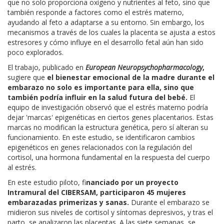
que no solo proporciona oxígeno y nutrientes al feto, sino que
también responde a factores como el estrés materno,
ayudando al feto a adaptarse a su entorno. Sin embargo, los
mecanismos a través de los cuales la placenta se ajusta a estos
estresores y cómo influye en el desarrollo fetal aún han sido
poco explorados.
El trabajo, publicado en
European Neuropsychopharmacology
,
sugiere que
el bienestar emocional de la madre durante el
embarazo no solo es importante para ella, sino que
también podría influir en la salud futura del bebé.
El
equipo de investigación observó que el estrés materno podría
dejar 'marcas' epigenéticas en ciertos genes placentarios. Estas
marcas no modifican la estructura genética, pero sí alteran su
funcionamiento. En este estudio, se identificaron cambios
epigenéticos en genes relacionados con la regulación del
cortisol, una hormona fundamental en la respuesta del cuerpo
al estrés.
En este estudio piloto, fi
nanciado por un proyecto
Intramural del CIBERSAM, participaron 45 mujeres
embarazadas primerizas y sanas.
Durante el embarazo se
midieron sus niveles de cortisol y síntomas depresivos, y tras el
parto, se analizaron las placentas. A las siete semanas, se