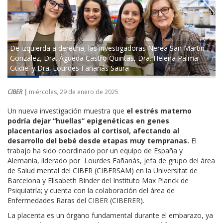
De izquierda a derecha, las investigadoras Nerea San Martin
Gonzalez, Dra. Águeda Castro Quintas, Dra. Helena Palma
Gudiel y Dra. Lourdes Fañanás Saura
CIBER |
miércoles, 29 de enero de 2025
Un nueva investigación muestra que
el estrés materno
podría dejar “huellas” epigenéticas en genes
placentarios asociados al cortisol, afectando al
desarrollo del bebé desde etapas muy tempranas.
El
trabajo ha sido coordinado por un equipo de España y
Alemania, liderado por Lourdes Fañanás, jefa de grupo del área
de Salud mental del CIBER (CIBERSAM) en la Universitat de
Barcelona y Elisabeth Binder del Instituto Max Planck de
Psiquiatría; y cuenta con la colaboración del área de
Enfermedades Raras del CIBER (CIBERER).
La placenta es un órgano fundamental durante el embarazo, ya