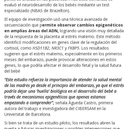
evaluó el neurodesarrollo de los bebés mediante un test
especializado (NBAS de Brazelton).
El equipo de investigación usó una técnica avanzada de
secuenciación que p
ermite observar cambios epigenéticos
en amplias áreas del ADN,
logrando una visión muy detallada
de la respuesta de la placenta al estrés materno. Este método
identificó modificaciones en genes clave de la regulación del
cortisol, como
HSD11B2
,
NR3C1
y
FKBP5
. Los resultados
sugieren que el estrés materno, especialmente en los primeros
meses del embarazo, puede provocar alteraciones en estos
genes, lo que podría afectar el desarrollo fetal y la salud futura
del bebé
“Este estudio refuerza la importancia de atender la salud mental
de las madres ya desde el principio del embarazo, ya que el estrés
podría dejar una 'huella' biológica en el desarrollo del bebé a
través de mecanismos epigenéticos que apenas estamos
empezando a comprender”
,
señala Águeda Castro, primera
autora del trabajo e investigadora del CIBERSAM en la
Universitat de Barcelona.
Si bien se trata de un estudio piloto, los resultados abren la
puerta a futuras investigaciones y posibles intervenciones que