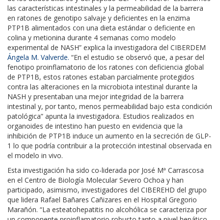
las características intestinales y la permeabilidad de la barrera
en ratones de genotipo salvaje y deficientes en la enzima
PTP1B alimentados con una dieta estándar o deficiente en
colina y metionina durante 4 semanas como modelo
experimental de NASH” explica la investigadora del CIBERDEM
Ángela M. Valverde.
“En el estudio se observó que, a pesar del
fenotipo proinflamatorio de los ratones con deficiencia global
de PTP1B, estos ratones estaban parcialmente protegidos
contra las alteraciones en la microbiota intestinal durante la
NASH y presentaban una mejor integridad de la barrera
intestinal y, por tanto, menos permeabilidad bajo esta condición
patológica” apunta la investigadora. Estudios realizados en
organoides de intestino han puesto en evidencia que la
inhibición de PTP1B induce un aumento en la secreción de GLP-
1 lo que podría contribuir a la protección intestinal observada en
el modelo in vivo.
Esta investigación ha sido co-liderada por José Mª Carrascosa
en el Centro de Biología Molecular Severo Ochoa y han
participado, asimismo, investigadores del CIBEREHD del grupo
que lidera Rafael Bañares Cañizares en el Hospital Gregorio
Marañón. “La esteatohepatitis no alcohólica se caracteriza por
un componente proinflamatorio robusto tanto a nivel hepático