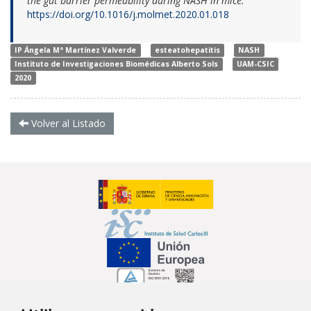
the gut barrier permeability during NASH in mice.
https://doi.org/10.1016/j.molmet.2020.01.018
IP Ángela Mª Martínez Valverde
esteatohepatitis
NASH
Instituto de Investigaciones Biomédicas Alberto Sols
UAM-CSIC
2020
Volver al Listado