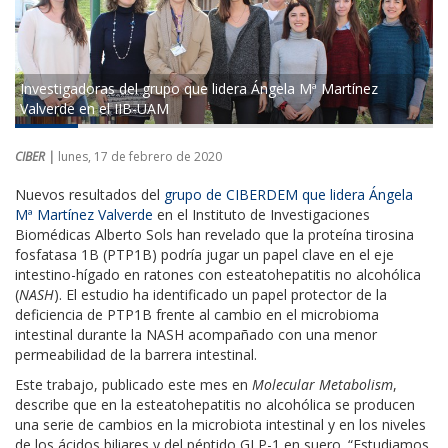
Investigadoras del grupo que lidera Ángela Mª Martínez
Valverde en el IIB-UAM
CIBER |
lunes, 17 de febrero de 2020
Nuevos resultados del
grupo de CIBERDEM que lidera Ángela
Mª Martínez Valverde
en el Instituto de Investigaciones
Biomédicas Alberto Sols han revelado que la proteína tirosina
fosfatasa 1B (PTP1B) podría jugar un papel clave en el eje
intestino-hígado en ratones con esteatohepatitis no alcohólica
(
NASH
). El estudio ha identificado un papel protector de la
deficiencia de PTP1B frente al cambio en el microbioma
intestinal durante la NASH acompañado con una menor
permeabilidad de la barrera intestinal.
Este trabajo, publicado este mes en
Molecular Metabolism
,
describe que en la esteatohepatitis no alcohólica se producen
una serie de cambios en la microbiota intestinal y en los niveles
de los ácidos biliares y del péptido GLP-1 en suero. “Estudiamos