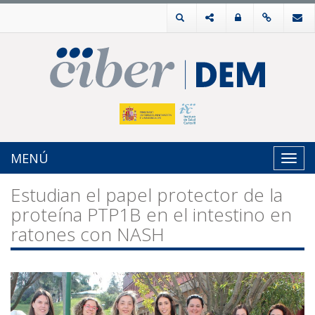
MENÚ
Toggl
navig
Estudian el papel protector de la
proteína PTP1B en el intestino en
ratones con NASH