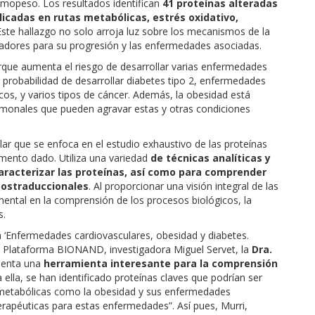
mopeso. Los resultados identifican
41 proteínas alteradas
licadas en rutas metabólicas, estrés oxidativo,
ste hallazgo no solo arroja luz sobre los mecanismos de la
adores para su progresión y las enfermedades asociadas.
orque aumenta el riesgo de desarrollar varias enfermedades
probabilidad de desarrollar diabetes tipo 2, enfermedades
os, y varios tipos de cáncer. Además, la obesidad está
rmonales que pueden agravar estas y otras condiciones
lar que se enfoca en el estudio exhaustivo de las proteínas
mento dado. Utiliza una variedad
de técnicas analíticas y
 caracterizar las proteínas, así como para comprender
postraduccionales
. Al proporcionar una visión integral de las
ntal en la comprensión de los procesos biológicos, la
s.
ca ‘Enfermedades cardiovasculares, obesidad y diabetes.
A Plataforma BIONAND, investigadora Miguel Servet, la
Dra.
senta una
herramienta interesante para la comprensión
a ella, se han identificado proteínas claves que podrían ser
metabólicas como la obesidad y sus enfermedades
erapéuticas para estas enfermedades”. Así pues, Murri,