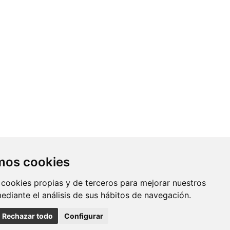
Contacto
amos cookies
Av. Monforte de Lemos, 3-5. Pabellón
 cookies propias y de terceros para mejorar nuestros
11. Planta 0 28029 Madrid
mediante el análisis de sus hábitos de navegación.
info@ciberisciii.es
Rechazar todo
Configurar