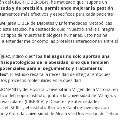
ción del CIBER (CIBEROBN) ha matizado que “supone un
izada y de precisión, permitiendo mejorar la gestión
atamientos más efectivos y específicos para cada paciente”.
DEM
(área CIBER de Diabetes y Enfermedades Metabólicas
 este estudio, ha destacado que: "Nuestro análisis integra
ios tipos de muestras biológicas humanas. Esto nos ha
 a entender mejor cómo las proteínas interaccionan entre sí
íguez, indicó que:"
los hallazgos no sólo aportan una
siopatológicos de la obesidad, sino que también
 potenciales para el seguimiento y tratamiento
des
”. El estudio resalta la necesidad de integrar enfoques
 los procesos moleculares en la obesidad.
NAND y del Hospital Universitario Virgen de la Victoria, en
ca del propio Instituto, junto a la Universidad de Málaga, y
ovasculares (CIBERCV) y Diabetes y Enfermedades
l ISCIII - , el Instituto Ramón y Cajal de Investigación
món y Cajal, la Universidad de Alcalá y la Universidad de Tehran