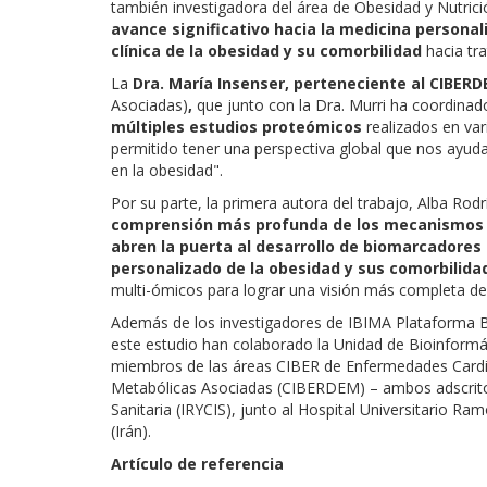
también investigadora del área de Obesidad y Nutri
avance significativo hacia la medicina personal
clínica de la obesidad y su comorbilidad
hacia tr
La
Dra. María Insenser, perteneciente al CIBER
Asociadas)
,
que junto con la Dra. Murri ha coordinado
múltiples estudios proteómicos
realizados en var
permitido tener una perspectiva global que nos ayuda
en la obesidad".
Por su parte, la primera autora del trabajo, Alba Rodr
comprensión más profunda de los mecanismos fi
abren la puerta al desarrollo de biomarcadores
personalizado de la obesidad y sus comorbilida
multi-ómicos para lograr una visión más completa de
Además de los investigadores de IBIMA Plataforma BIO
este estudio han colaborado la Unidad de Bioinformáti
miembros de las áreas CIBER de Enfermedades Cardi
Metabólicas Asociadas (CIBERDEM) – ambos adscritos e
Sanitaria (IRYCIS), junto al Hospital Universitario Ra
(Irán).
Artículo de referencia