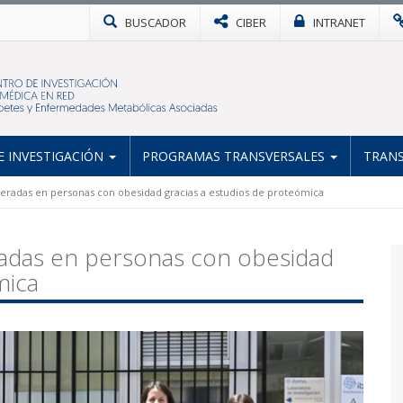
BUSCADOR
CIBER
INTRANET
 INVESTIGACIÓN
PROGRAMAS TRANSVERSALES
TRANS
alteradas en personas con obesidad gracias a estudios de proteómica
eradas en personas con obesidad
mica