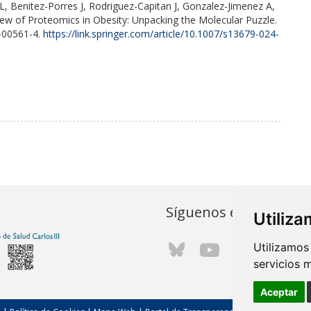
 Benitez-Porres J, Rodriguez-Capitan J, Gonzalez-Jimenez A,
ew of Proteomics in Obesity: Unpacking the Molecular Puzzle.
-00561-4.
https://link.springer.com/article/10.1007/s13679-024-
Síguenos en...
Utiliz
Utilizamos
servicios 
Aceptar