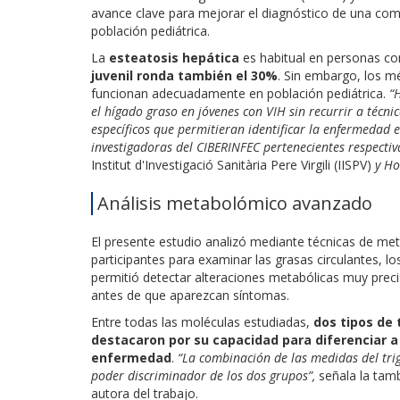
avance clave para mejorar el diagnóstico de una co
población pediátrica.
La
esteatosis hepática
es habitual en personas co
juvenil ronda también el 30%
. Sin embargo, los m
funcionan adecuadamente en población pediátrica.
“
el hígado graso en jóvenes con VIH sin recurrir a técn
específicos que permitieran identificar la enfermedad en
investigadoras del CIBERINFEC pertenecientes respect
Institut d'Investigació Sanitària Pere Virgili (IISPV)
y Ho
Análisis metabolómico avanzado
El presente estudio analizó mediante técnicas de m
participantes para examinar las grasas circulantes, los
permitió detectar alteraciones metabólicas muy preci
antes de que aparezcan síntomas.
Entre todas las moléculas estudiadas,
dos tipos de t
destacaron por su capacidad para diferenciar a 
enfermedad
.
“La combinación de las medidas del tri
poder discriminador de los dos grupos”,
señala la tamb
autora del trabajo.