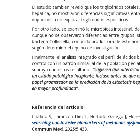
El estudio también reveló que los triglicéridos total
hepática, no mostraron diferencias significativas entr
importancia de explorar triglicéridos específicos.
Por otro lado, se examinó la microbiota intestinal, da
Aunque no se observaron diferencias entre grupos, sí
bacteria Collinsella, conocida productora de este ácid
según determinó el equipo de investigación.
Finalmente, el análisis integrado del perfil de ácidos 
control con un patrón similar al de la población pediá
subraya que estos resultados
“
sugieren que alteracion
un estado patológico incipiente, incluso antes de que e
papel prometedor en la predicción de la esteatosis hep
en mayor profundidad”
.
Referencia del artículo:
Chafino S, Tarancon-Diez L, Hurtado-Gallego J, Flores-
searching non-invasive biomarkers of metabolic dysfunct
Commun Med
. 2025;5:433.