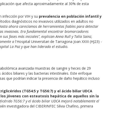
mplicación que afecta aproximadamente al 30% de esta
n infección por VIH y su
prevalencia en población infantil y
étodos diagnósticos no invasivos utilizados en adultos no
Hasta ahora carecíamos de herramientas fiables para detectar
icas invasivas. Era fundamental encontrar biomarcadores
 sus fases más iniciales”, explican Anna Rull y Talía Sainz,
ivamente a
l'Hospital Universitari de Tarragona Joan XXIII (HJ23) -
spital La Paz y que han liderado el estudio.
etabolómica avanzada muestras de sangre y heces de 29
 ácidos biliares y las bacterias intestinales. Este enfoque
sas que podrían indicar la presencia de daño hepático incluso
riglicéridos (TG54:5 y TG56:7) y el ácido biliar UDCA
los jóvenes con esteatosis hepática de aquellos sin la
glicérido TG56:7 y el ácido biliar UDCA mejoró notablemente el
ién investigadora del CIBERINFEC Silvia Chafino, primera