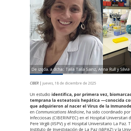
De izqda. a dcha.: Talía Talía Sainz, Anna Rull y Silvia
CIBER |
jueves, 18 de diciembre de 2025
Un estudio
identifica,
por primera vez,
biomarcad
temprana la esteatosis hepática —conocida co
que adquirieron al nacer el Virus de la Inmunod
en
Communications Medicine
, ha sido coordinado po
Infecciosas (CIBERINFEC) en el Hospital Universitari de
Pere Virgili (IISPV) y el Hospital Universitario La Paz. 
Instituto de Investigación de La Paz (IdiPAZ) y la U