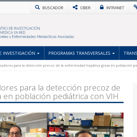
BUSCADOR
CIBER
INTRANET
 INVESTIGACIÓN
PROGRAMAS TRANSVERSALES
TRANS
cadores para la detección precoz de la enfermedad hepática grasa en población pe
ores para la detección precoz de
 en población pediátrica con VIH