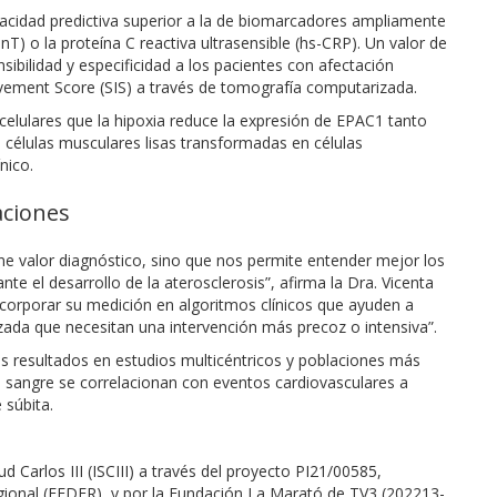
pacidad predictiva superior a la de biomarcadores ampliamente
T) o la proteína C reactiva ultrasensible (hs-CRP). Un valor de
sibilidad y especificidad a los pacientes con afectación
vement Score (SIS) a través de tomografía computarizada.
elulares que la hipoxia reduce la expresión de EPAC1 tanto
células musculares lisas transformadas en células
nico.
aciones
e valor diagnóstico, sino que nos permite entender mejor los
te el desarrollo de la aterosclerosis”, afirma la Dra. Vicenta
ncorporar su medición en algoritmos clínicos que ayuden a
zada que necesitan una intervención más precoz o intensiva”.
s resultados en estudios multicéntricos y poblaciones más
n sangre se correlacionan con eventos cardiovasculares a
 súbita.
ud Carlos III (ISCIII) a través del proyecto PI21/00585,
gional (FEDER), y por la Fundación La Marató de TV3 (202213-