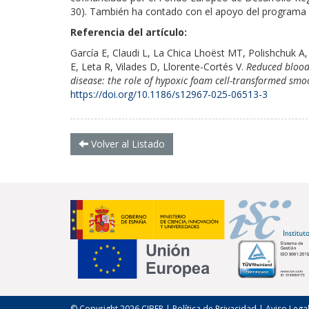
30). También ha contado con el apoyo del programa 
Referencia del artículo:
García E, Claudi L, La Chica Lhoëst MT, Polishchuk A,
E, Leta R, Vilades D, Llorente-Cortés V.
Reduced blood 
disease: the role of hypoxic foam cell-transformed smo
https://doi.org/10.1186/s12967-025-06513-3
Volver al Listado
© Copyright 2026 CIBER |
Política de Privacidad
|
Aviso Lega