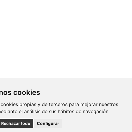
Contacto
amos cookies
Av. Monforte de Lemos, 3-5. Pabellón
 cookies propias y de terceros para mejorar nuestros
11. Planta 0 28029 Madrid
mediante el análisis de sus hábitos de navegación.
info@ciberisciii.es
Rechazar todo
Configurar
uridad