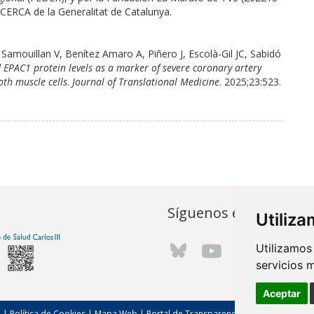
CERCA de la Generalitat de Catalunya.
 Samouillan V, Benítez Amaro A, Piñero J, Escolà-Gil JC, Sabidó
EPAC1 protein levels as a marker of severe coronary artery
oth muscle cells
.
Journal of Translational Medicine
. 2025;23:523.
Síguenos en...
Utiliz
Utilizamos
servicios 
Aceptar
l
|
Política de Cookies
|
Mapa Web
|
Portal de Transparencia
|
Política de seg