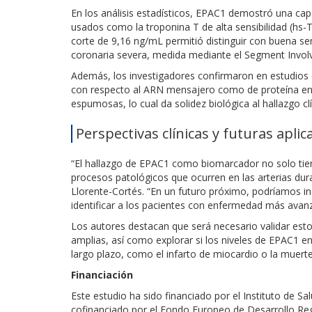
En los análisis estadísticos, EPAC1 demostró una ca
usados como la troponina T de alta sensibilidad (hs-Tn
corte de 9,16 ng/mL permitió distinguir con buena sen
coronaria severa, medida mediante el Segment Invol
Además, los investigadores confirmaron en estudios c
con respecto al ARN mensajero como de proteína en 
espumosas, lo cual da solidez biológica al hallazgo clí
Perspectivas clínicas y futuras aplic
“El hallazgo de EPAC1 como biomarcador no solo tien
procesos patológicos que ocurren en las arterias duran
Llorente-Cortés. “En un futuro próximo, podríamos i
identificar a los pacientes con enfermedad más avan
Los autores destacan que será necesario validar esto
amplias, así como explorar si los niveles de EPAC1 e
largo plazo, como el infarto de miocardio o la muerte
Financiación
Este estudio ha sido financiado por el Instituto de Sal
cofinanciado por el Fondo Europeo de Desarrollo Re