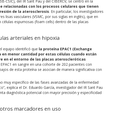
BB-CSIC), del IR Sant Pau y del CIBERCV, se centró en la
e relacionadas con los procesos celulares que tienen
resión de la aterosclerosis
. En particular, los investigadores
s lisas vasculares (VSMC, por sus siglas en inglés), que en
células espumosas (foam cells) dentro de las placas
as arteriales en hipoxia
el equipo identificó que
la proteína EPAC1 (Exchange
ta en menor cantidad por estas células cuando están
e en el entorno de las placas ateroscleróticas
e EPAC1 en sangre en una cohorte de 202 pacientes con
jos de esta proteína se asocian de manera significativa con
o muy específico de las fases avanzadas de la enfermedad
o”, explica el Dr. Eduardo García, investigador del IR Sant Pau
nta diagnóstica potencial con mayor precisión y especificidad
 otros marcadores en uso