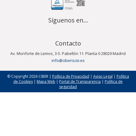
Síguenos en...
Contacto
Av. Monforte de Lemos, 3-5. Pabellón 11. Planta 0 28029 Madrid
info@ciberisciii.es
© Copyright 2026 CIBER |
Política de Privacidad
|
Aviso Legal
|
Política
de Cookies
|
Mapa Web
|
Portal de Transparencia
|
Política de
seguridad