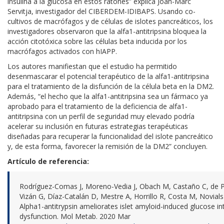
insulina a la glucosa en estos ratones” explica Joan-Marc
Servitja, investigador del CIBERDEM-IDIBAPS. Usando co-
cultivos de macrófagos y de células de islotes pancreáticos, los
investigadores observaron que la alfa1-antitripsina bloquea la
acción citotóxica sobre las células beta inducida por los
macrófagos activados con hIAPP.
Los autores manifiestan que el estudio ha permitido
desenmascarar el potencial terapéutico de la alfa1-antitripsina
para el tratamiento de la disfunción de la célula beta en la DM2.
Además, “el hecho que la alfa1-antitripsina sea un fármaco ya
aprobado para el tratamiento de la deficiencia de alfa1-
antitripsina con un perfil de seguridad muy elevado podría
acelerar su inclusión en futuras estrategias terapéuticas
diseñadas para recuperar la funcionalidad del islote pancreático
y, de esta forma, favorecer la remisión de la DM2” concluyen.
Artículo de referencia:
Rodríguez-Comas J, Moreno-Vedia J, Obach M, Castaño C, de Pa
Vizán G, Díaz-Catalán D, Mestre A, Horrillo R, Costa M, Novials 
Alpha1-antitrypsin ameliorates islet amyloid-induced glucose in
dysfunction. Mol Metab. 2020 Mar