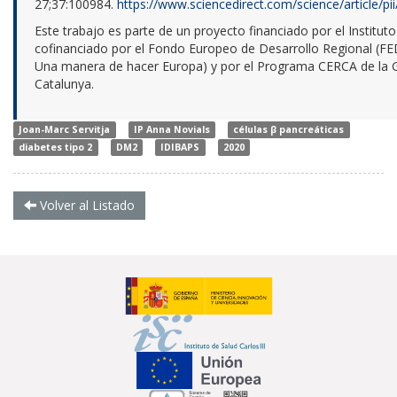
27;37:100984.
https://www.sciencedirect.com/science/article/
Este trabajo es parte de un proyecto financiado por el Instituto 
cofinanciado por el Fondo Europeo de Desarrollo Regional (F
Una manera de hacer Europa) y por el Programa CERCA de la G
Catalunya.
Joan-Marc Servitja
IP Anna Novials
células β pancreáticas
diabetes tipo 2
DM2
IDIBAPS
2020
Volver al Listado