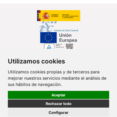
Utilizamos cookies
Síguenos en...
Utilizamos cookies propias y de terceros para
mejorar nuestros servicios mediante el análisis de
Contacto
sus hábitos de navegación.
Av. Monforte de Lemos, 3-5. Pabellón 11. Planta 0 28029 Madrid
Aceptar
info@ciberisciii.es
Rechazar todo
© Copyright 2026 CIBER |
Política de Privacidad
|
Aviso Legal
|
Política
Configurar
de Cookies
|
Mapa Web
|
Portal de Transparencia
|
Política de