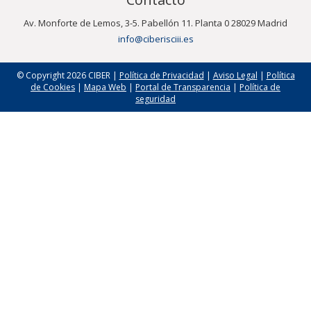
Av. Monforte de Lemos, 3-5. Pabellón 11. Planta 0 28029 Madrid
info@ciberisciii.es
© Copyright 2026 CIBER |
Política de Privacidad
|
Aviso Legal
|
Política
de Cookies
|
Mapa Web
|
Portal de Transparencia
|
Política de
seguridad