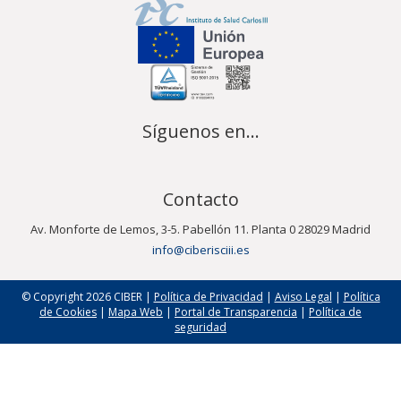
Síguenos en...
Contacto
Av. Monforte de Lemos, 3-5. Pabellón 11. Planta 0 28029 Madrid
info@ciberisciii.es
© Copyright 2026 CIBER |
Política de Privacidad
|
Aviso Legal
|
Política
de Cookies
|
Mapa Web
|
Portal de Transparencia
|
Política de
seguridad