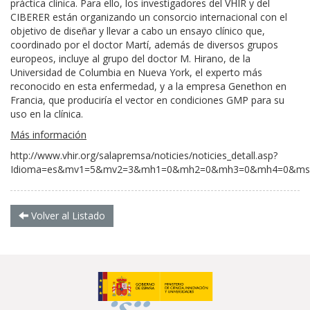
práctica clínica. Para ello, los investigadores del VHIR y del
CIBERER están organizando un consorcio internacional con el
objetivo de diseñar y llevar a cabo un ensayo clínico que,
coordinado por el doctor Martí, además de diversos grupos
europeos, incluye al grupo del doctor M. Hirano, de la
Universidad de Columbia en Nueva York, el experto más
reconocido en esta enfermedad, y a la empresa Genethon en
Francia, que produciría el vector en condiciones GMP para su
uso en la clínica.
Más información
http://www.vhir.org/salapremsa/noticies/noticies_detall.asp?
Idioma=es&mv1=5&mv2=3&mh1=0&mh2=0&mh3=0&mh4=0&ms
Volver al Listado