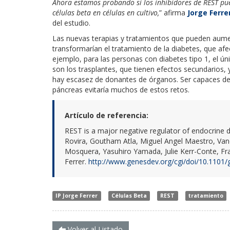
Ahora estamos probando si los inhibidores de REST pue
células beta en células en cultivo,
” afirma
Jorge Ferre
del estudio.
Las nuevas terapias y tratamientos que pueden aumen
transformarían el tratamiento de la diabetes, que a
ejemplo, para las personas con diabetes tipo 1, el úni
son los trasplantes, que tienen efectos secundario
hay escasez de donantes de órganos. Ser capaces de
páncreas evitaría muchos de estos retos.
Artículo de referencia:
REST is a major negative regulator of endocrine d
Rovira, Goutham Atla, Miguel Angel Maestro, Van
Mosquera, Yasuhiro Yamada, Julie Kerr-Conte, Fr
Ferrer.
http://www.genesdev.org/cgi/doi/10.1101
IP Jorge Ferrer
Células Beta
REST
tratamiento
Volver al Listado