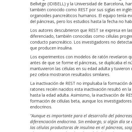
Bellvitge (IDIBELL) y la Universidad de Barcelona, han
también conocido como REST por sus siglas en inglé
organoides pancreáticos humanos. El equipo tenía evi
del páncreas, pero los estudios hasta la fecha no hab
Los autores descubrieron que REST se expresa en las
diferenciado, también conocidas como células progeni
conducto pancreático. Los investigadores no detectaro
que producen insulina.
Los experimentos con modelos de ratón revelaron que
antes de que se forme el páncreas, se duplicaba el n
mantuvieron las células en su edad adulta y tuviero
pez cebra mostraron resultados similares.
La inactivación de REST no impulsaba la formación de
ratones recién nacidos esta inactivación resultó en 
hasta la edad adulta. Asimismo, la inactivación de
formación de células beta, aunque los investigadores
endocrinos.
“Aunque es importante para el desarrollo del páncrea
diferenciación endocrina. Sin embargo, si algún día se
las células productoras de insulina en el páncreas, sos