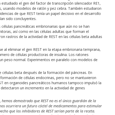
 estudiado el gen del factor de transcripción silenciador RE1,
s, usando modelos de ratón y pez cebra. También estudiaron
dencias de que REST tenía un papel decisivo en el desarrollo
ían sido concluyentes.
 células pancreáticas embrionarias que aún no se han
toras, así como en las células adultas que forman el
n rastros de la actividad de REST en las células beta adultas
 al eliminar el gen REST en la etapa embrionaria temprana,
úmero de células productoras de insulina. Los ratones
n un peso normal. Experimentos en paralelo con modelos de
 células beta después de la formación del páncreas. En
la formación de células endocrinas, pero no se mantuvieron
 REST en organoides pancreáticos humanos tampoco impulsó la
 detectaron un incremento en la actividad de genes
s, hemos demostrado que REST no es el único guardián de la
 nos ocurriera un futuro cóctel de medicamentos para estimular
pecho que los inhibidores de REST serían parte de la receta.