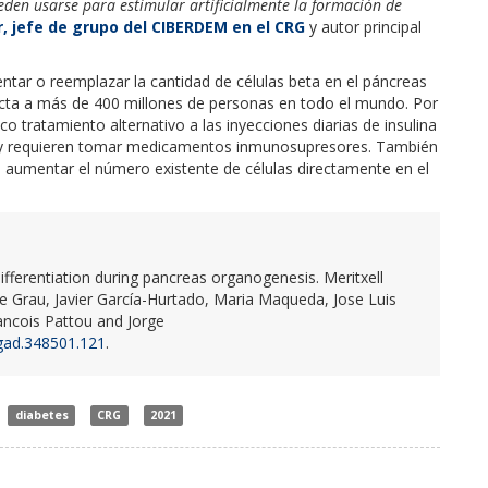
den usarse para estimular artificialmente la formación de
r, jefe de grupo del CIBERDEM en el CRG
y autor principal
tar o reemplazar la cantidad de células beta en el páncreas
fecta a más de 400 millones de personas en todo el mundo. Por
co tratamiento alternativo a las inyecciones diarias de insulina
s, y requieren tomar medicamentos inmunosupresores. También
 aumentar el número existente de células directamente en el
ifferentiation during pancreas organogenesis. Meritxell
e Grau, Javier García-Hurtado, Maria Maqueda, Jose Luis
ancois Pattou and Jorge
/gad.348501.121
.
diabetes
CRG
2021