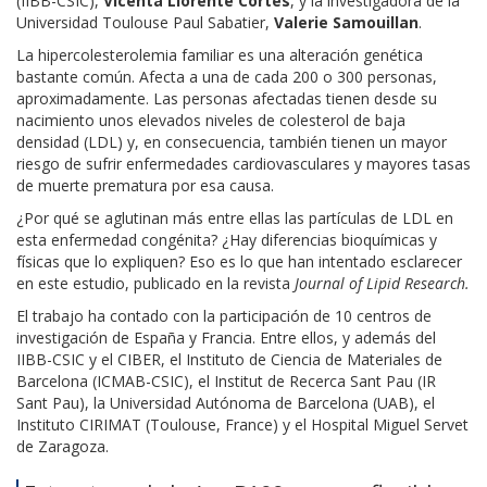
(IIBB-CSIC),
Vicenta Llorente Cortes
, y la investigadora de la
Universidad Toulouse Paul Sabatier,
Valerie Samouillan
.
La hipercolesterolemia familiar es una alteración genética
bastante común. Afecta a una de cada 200 o 300 personas,
aproximadamente. Las personas afectadas tienen desde su
nacimiento unos elevados niveles de colesterol de baja
densidad (LDL) y, en consecuencia, también tienen un mayor
riesgo de sufrir enfermedades cardiovasculares y mayores tasas
de muerte prematura por esa causa.
¿Por qué se aglutinan más entre ellas las partículas de LDL en
esta enfermedad congénita? ¿Hay diferencias bioquímicas y
físicas que lo expliquen? Eso es lo que han intentado esclarecer
en este estudio, publicado en la revista
Journal of Lipid Research.
El trabajo ha contado con la participación de 10 centros de
investigación de España y Francia. Entre ellos, y además del
IIBB-CSIC y el CIBER, el Instituto de Ciencia de Materiales de
Barcelona (ICMAB-CSIC), el Institut de Recerca Sant Pau (IR
Sant Pau), la Universidad Autónoma de Barcelona (UAB), el
Instituto CIRIMAT (Toulouse, France) y el Hospital Miguel Servet
de Zaragoza.