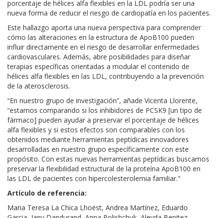
porcentaje de hélices alfa flexibles en la LDL podría ser una
nueva forma de reducir el riesgo de cardiopatía en los pacientes.
Este hallazgo aporta una nueva perspectiva para comprender
cómo las alteraciones en la estructura de ApoB100 pueden
influir directamente en el riesgo de desarrollar enfermedades
cardiovasculares. Además, abre posibilidades para diseñar
terapias específicas orientadas a modular el contenido de
hélices alfa flexibles en las LDL, contribuyendo a la prevención
de la aterosclerosis.
“En nuestro grupo de investigación”, añade Vicenta Llorente,
“estamos comparando si los inhibidores de PCSK9 [un tipo de
fármaco] pueden ayudar a preservar el porcentaje de hélices
alfa flexibles y si estos efectos son comparables con los
obtenidos mediante herramientas peptídicas innovadores
desarrolladas en nuestro grupo específicamente con este
propósito. Con estas nuevas herramientas peptídicas buscamos
preservar la flexibilidad estructural de la proteína ApoB100 en
las LDL de pacientes con hipercolesterolemia familiar."
Artículo de referencia:
Maria Teresa La Chica Lhoëst, Andrea Martínez, Eduardo
Garcia, Jany Dandurand, Anna Polishchuk, Aleyda Benitez-