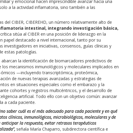
 familiar y emocional hacen imprescindible avanzar hacia una
lo a la actividad inflamatoria, sino también a las
as del CIBER, CIBEREHD, un número relativamente alto de
lamatoria intestinal,
integrando investigación básica,
rítica sitúa al CIBER en una posición de liderazgo en la
un papel destacado a nivel internacional, tanto por su
s investigadores en iniciativas, consensos, guías clínicas y
e estas patologías.
abarcan la identificación de biomarcadores predictivos de
de los mecanismos inmunológicos y moleculares implicados en
lti-ómicos —incluyendo transcriptómica, proteómica,
uación de nuevas terapias avanzadas y estrategias de
ientos en situaciones especiales como el embarazo y la
diante cohortes y registros multicéntricos, y el desarrollo de
ligencia artificial. Todo ello con un objetivo común: avanzar
da a cada paciente.
sino saber cuál es el más adecuado para cada paciente y en qué
os clínicos, inmunológicos, microbiológicos, moleculares y de
 anticipar la respuesta, evitar retrasos terapéuticos
lizada”,
señala María Chaparro, subdirectora científica e