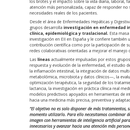
los brotes y el impacto sobre la vida diaria, laboral,
atención más personalizada, capaz de responder no so
necesidades reales de los pacientes.
Desde el área de Enfermedades Hepáticas y Digestiv
grupos desarrolla
investigación en enfermedad inf
clínica, epidemiológica y traslacional.
Esta masa c
investigación en EII en España y le confiere también 
contribución científica como por la participación de su
redes colaborativas orientadas a mejorar el manejo d
Las
líneas
actualmente impulsadas por estos grupos 
respuesta y evolución de la enfermedad, el estudio 
la inflamación intestinal, la integración de datos mu
metabolómica, microbiota y datos clínicos—, la eval
optimización terapéutica, la seguridad de los tratam
lactancia, la investigación en práctica clínica real me
modelos predictivos apoyados en herramientas de inte
hacia una medicina más precisa, preventiva y adapta
“El objetivo no es solo disponer de más tratamientos, 
momento utilizarlo. Para ello necesitamos combinar dat
imagen con herramientas de inteligencia artificial para
innecesarios y avanzar hacia una atención más persona