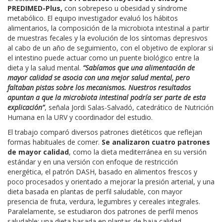
PREDIMED-Plus,
con sobrepeso u obesidad y síndrome
metabólico. El equipo investigador evaluó los hábitos
alimentarios, la composición de la microbiota intestinal a partir
de muestras fecales y la evolución de los síntomas depresivos
al cabo de un año de seguimiento, con el objetivo de explorar si
el intestino puede actuar como un puente biológico entre la
dieta y la salud mental.
“Sabíamos que una alimentación de
mayor calidad se asocia con una mejor salud mental, pero
faltaban pistas sobre los mecanismos. Nuestros resultados
apuntan a que la microbiota intestinal podría ser parte de esta
explicación”
, señala Jordi Salas-Salvadó, catedrático de Nutrición
Humana en la URV y coordinador del estudio.
El trabajo comparó diversos patrones dietéticos que reflejan
formas habituales de comer.
Se analizaron cuatro patrones
de mayor calidad
, como la dieta mediterránea en su versión
estándar y en una versión con enfoque de restricción
energética, el patrón DASH, basado en alimentos frescos y
poco procesados y orientado a mejorar la presión arterial, y una
dieta basada en plantas de perfil saludable, con mayor
presencia de fruta, verdura, legumbres y cereales integrales.
Paralelamente, se estudiaron dos patrones de perfil menos
saludable: una dieta basada en plantas de baja calidad