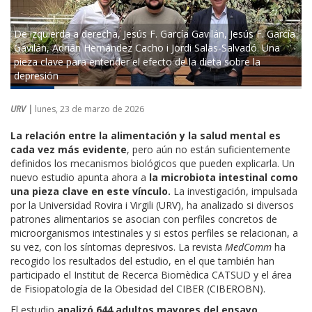
De izquierda a derecha, Jesús F. García Gavilán, Jesús F. García
Gavilán, Adrián Hernández Cacho i Jordi Salas-Salvadó. Una
pieza clave para entender el efecto de la dieta sobre la
depresión
URV |
lunes, 23 de marzo de 2026
La relación entre la alimentación y la salud mental es
cada vez más evidente
, pero aún no están suficientemente
definidos los mecanismos biológicos que pueden explicarla. Un
nuevo estudio apunta ahora a
la microbiota intestinal como
una pieza clave en este vínculo.
La investigación, impulsada
por la Universidad Rovira i Virgili (URV), ha analizado si diversos
patrones alimentarios se asocian con perfiles concretos de
microorganismos intestinales y si estos perfiles se relacionan, a
su vez, con los síntomas depresivos. La revista
MedComm
ha
recogido los resultados del estudio, en el que también han
participado el Institut de Recerca Biomèdica CATSUD y el área
de Fisiopatología de la Obesidad del CIBER (CIBEROBN).
El estudio
analizó 644 adultos mayores del ensayo