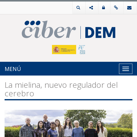
MENÚ
Toggl
navig
La mielina, nuevo regulador del
cerebro