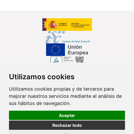
Utilizamos cookies
Síguenos en...
Utilizamos cookies propias y de terceros para
mejorar nuestros servicios mediante el análisis de
Contacto
sus hábitos de navegación.
Av. Monforte de Lemos, 3-5. Pabellón 11. Planta 0 28029 Madrid
Aceptar
info@ciberisciii.es
Rechazar todo
© Copyright 2026 CIBER |
Política de Privacidad
|
Aviso Legal
|
Política