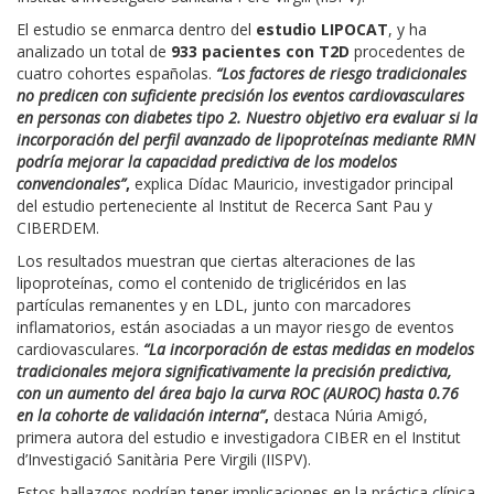
El estudio se enmarca dentro del
estudio LIPOCAT
, y ha
analizado un total de
933 pacientes con T2D
procedentes de
cuatro cohortes españolas.
“Los factores de riesgo tradicionales
no predicen con suficiente precisión los eventos cardiovasculares
en personas con diabetes tipo 2. Nuestro objetivo era evaluar si la
incorporación del perfil avanzado de lipoproteínas mediante RMN
podría mejorar la capacidad predictiva de los modelos
convencionales”
,
explica Dídac Mauricio, investigador principal
del estudio perteneciente al Institut de Recerca Sant Pau y
CIBERDEM.
Los resultados muestran que ciertas alteraciones de las
lipoproteínas, como el contenido de triglicéridos en las
partículas remanentes y en LDL, junto con marcadores
inflamatorios, están asociadas a un mayor riesgo de eventos
cardiovasculares.
“La incorporación de estas medidas en modelos
tradicionales mejora significativamente la precisión predictiva,
con un aumento del área bajo la curva ROC (AUROC) hasta 0.76
en la cohorte de validación interna”
,
destaca Núria Amigó,
primera autora del estudio e investigadora CIBER en el Institut
d’Investigació Sanitària Pere Virgili (IISPV).
Estos hallazgos podrían tener implicaciones en la práctica clínica