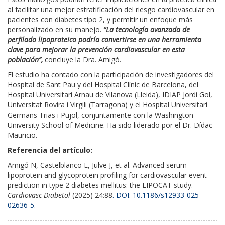
al facilitar una mejor estratificación del riesgo cardiovascular en
pacientes con diabetes tipo 2, y permitir un enfoque más
personalizado en su manejo.
“La tecnología avanzada de
perfilado lipoproteico podría convertirse en una herramienta
clave para mejorar la prevención cardiovascular en esta
población”,
concluye la Dra. Amigó.
El estudio ha contado con la participación de investigadores del
Hospital de Sant Pau y del Hospital Clínic de Barcelona, del
Hospital Universitari Arnau de Vilanova (Lleida), IDIAP Jordi Gol,
Universitat Rovira i Virgili (Tarragona) y el Hospital Universitari
Germans Trias i Pujol, conjuntamente con la Washington
University School of Medicine. Ha sido liderado por el Dr. Dídac
Mauricio.
Referencia del artículo:
Amigó N, Castelblanco E, Julve J, et al.
Advanced serum
lipoprotein and glycoprotein profiling for cardiovascular event
prediction in type 2 diabetes mellitus: the LIPOCAT study.
Cardiovasc Diabetol
(2025) 24:88
. DOI: 10.1186/s12933-025-
02636-5.