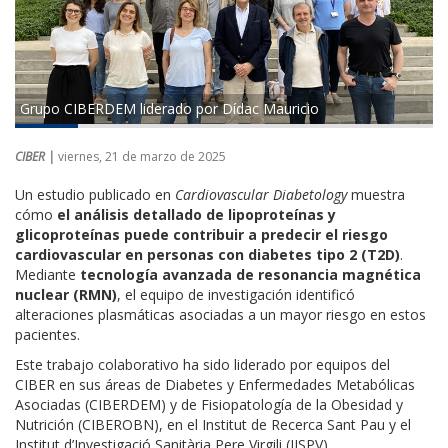
Grupo CIBERDEM liderado por Dídac Mauricio
CIBER |
viernes, 21 de marzo de 2025
Un estudio publicado en
Cardiovascular Diabetology
muestra
cómo
el análisis detallado de lipoproteínas y
glicoproteínas puede contribuir a predecir el riesgo
cardiovascular en personas con diabetes tipo 2 (T2D)
.
Mediante
tecnología avanzada de resonancia magnética
nuclear (RMN)
, el equipo de investigación identificó
alteraciones plasmáticas asociadas a un mayor riesgo en estos
pacientes.
Este trabajo colaborativo ha sido liderado por equipos del
CIBER en sus áreas de Diabetes y Enfermedades Metabólicas
Asociadas (CIBERDEM) y de Fisiopatología de la Obesidad y
Nutrición (CIBEROBN), en el Institut de Recerca Sant Pau y el
Institut d’Investigació Sanitària Pere Virgili (IISPV).