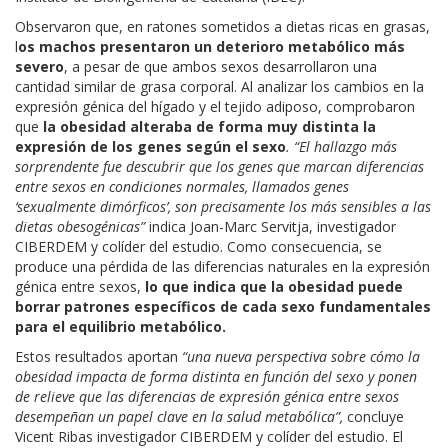
Observaron que, en ratones sometidos a dietas ricas en grasas,
l
os machos presentaron un deterioro metabólico más
severo
, a pesar de que ambos sexos desarrollaron una
cantidad similar de grasa corporal. Al analizar los cambios en la
expresión génica del hígado y el tejido adiposo, comprobaron
que
la obesidad alteraba de forma muy distinta la
expresión de los genes según el sexo
. “El hallazgo más
sorprendente fue descubrir que los
genes que marcan diferencias
entre sexos en condiciones normales, llamados genes
‘sexualmente dimórficos’, son precisamente los más sensibles a las
dietas obesogénicas”
indica Joan-Marc Servitja, investigador
CIBERDEM y colíder del estudio. Como consecuencia, se
produce una pérdida de las diferencias naturales en la expresión
génica entre sexos,
lo que indica que la obesidad puede
borrar patrones específicos de cada sexo fundamentales
para el equilibrio metabólico.
Estos resultados aportan
“una nueva perspectiva sobre cómo la
obesidad impacta de forma distinta en función del sexo y ponen
de relieve que las diferencias de expresión génica entre sexos
desempeñan un papel clave en la salud metabólica”,
concluye
Vicent Ribas investigador CIBERDEM y colíder del estudio. El