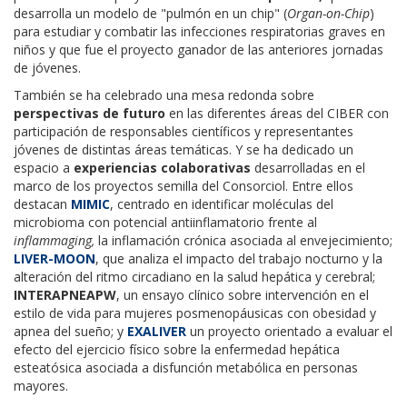
desarrolla un modelo de "pulmón en un chip" (
Organ-on-Chip
)
para estudiar y combatir las infecciones respiratorias graves en
niños y que fue el proyecto ganador de las anteriores jornadas
de jóvenes.
También se ha celebrado una mesa redonda sobre
perspectivas de futuro
en las diferentes áreas del CIBER con
participación de responsables científicos y representantes
jóvenes de distintas áreas temáticas. Y se ha dedicado un
espacio a
experiencias colaborativas
desarrolladas en el
marco de los proyectos semilla del Consorciol. Entre ellos
destacan
MIMIC
, centrado en identificar moléculas del
microbioma con potencial antiinflamatorio frente al
inflammaging,
la inflamación crónica asociada al envejecimiento;
LIVER-MOON
, que analiza el impacto del trabajo nocturno y la
alteración del ritmo circadiano en la salud hepática y cerebral;
INTERAPNEAPW
, un ensayo clínico sobre intervención en el
estilo de vida para mujeres posmenopáusicas con obesidad y
apnea del sueño; y
EXALIVER
un proyecto orientado a evaluar el
efecto del ejercicio físico sobre la enfermedad hepática
esteatósica asociada a disfunción metabólica en personas
mayores.