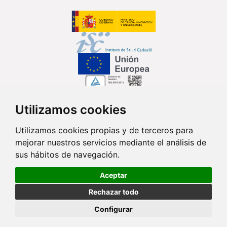
Utilizamos cookies
Síguenos en...
Utilizamos cookies propias y de terceros para
mejorar nuestros servicios mediante el análisis de
Contacto
sus hábitos de navegación.
Av. Monforte de Lemos, 3-5. Pabellón 11. Planta 0 28029 Madrid
Aceptar
info@ciberisciii.es
Rechazar todo
© Copyright 2026 CIBER |
Política de Privacidad
|
Aviso Legal
|
Política
Configurar
de Cookies
|
Mapa Web
|
Portal de Transparencia
|
Política de
seguridad