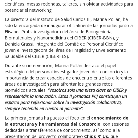
científicas, mesas redondas, talleres, sin olvidar actividades para
potenciar el networking.
La directora del
Instituto de Salud Carlos III
,
Marina Pollán
, ha
sido la encargada de inaugurar oficialmente las jornadas junto a
Elisabet Prats
, investigadora del área de Bioingeniería,
Biomateriales y Nanomedicina del CIBER (CIBER-BBN), y
Daniela Grassi
, integrante del Comité de Personal Científico
Joven e investigadora del área de Fragilidad y Envejecimiento
Saludable del CIBER (CIBERFES).
Durante su intervención, Marina Pollán destacó el papel
estratégico del personal investigador joven del consorcio y la
importancia de crear espacios de encuentro entre las diferentes
áreas de investigación para afrontar los grandes retos
biomédicos actuales:
“Vosotros sois una pieza clave en CIBER y
representáis la innovación. Estas II Jornadas PCJ constituyen un
espacio para reflexionar sobre la investigación colaborativa,
siempre teniendo en cuenta al paciente”.
La primera jornada ha puesto el foco en el
conocimiento de
la estructura y herramientas del Consorcio
, con sesiones
dedicadas a transferencia de conocimiento, así como a la
presentación del proyecto colaborativo
Chips R' Us,
que