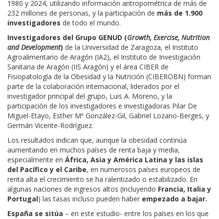
1980 y 2024, utilizando información antropométrica de más de
232 millones de personas, y la participación de
más de 1.900
investigadores
de todo el mundo.
Investigadores del Grupo GENUD
(
Growth, Exercise, Nutrition
and Development
)
de la Universidad de Zaragoza, el Instituto
Agroalimentario de Aragón (IA2), el Instituto de Investigación
Sanitaria de Aragón (IIS Aragón) y el área CIBER de
Fisiopatología de la Obesidad y la Nutrición (CIBEROBN) forman
parte de la colaboración internacional, liderados por el
investigador principal del grupo, Luis A. Moreno, y la
participación de los investigadores e investigadoras Pilar De
Miguel-Etayo, Esther Mª González-Gil, Gabriel Lozano-Berges, y
Germán Vicente-Rodríguez.
Los resultados indican que, aunque la obesidad continúa
aumentando en muchos países de renta baja y media,
especialmente en
África, Asia y América Latina y las islas
del Pacífico y el Caribe
, en numerosos países europeos de
renta alta el crecimiento se ha ralentizado o estabilizado. En
algunas naciones de ingresos altos (incluyendo
Francia, Italia y
Portugal
) las tasas incluso pueden haber
empezado a bajar.
España se sitúa
– en este estudio- entre los países en los que