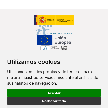
Utilizamos cookies
Síguenos en...
Utilizamos cookies propias y de terceros para
mejorar nuestros servicios mediante el análisis de
Contacto
sus hábitos de navegación.
Av. Monforte de Lemos, 3-5. Pabellón 11. Planta 0 28029 Madrid
Aceptar
info@ciberisciii.es
Rechazar todo
© Copyright 2026 CIBER |
Política de Privacidad
|
Aviso Legal
|
Política