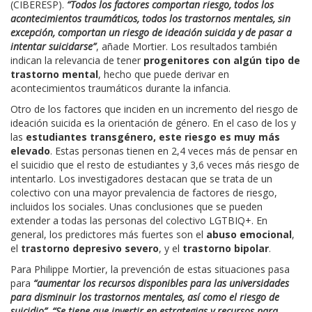
(CIBERESP).
“Todos los factores comportan riesgo, todos los
acontecimientos traumáticos, todos los trastornos mentales, sin
excepción, comportan un riesgo de ideación suicida y de pasar a
intentar suicidarse”
, añade Mortier. Los resultados también
indican la relevancia de tener
progenitores con algún tipo de
trastorno mental
, hecho que puede derivar en
acontecimientos traumáticos durante la infancia.
Otro de los factores que inciden en un incremento del riesgo de
ideación suicida es la orientación de género. En el caso de los y
las
estudiantes transgénero, este riesgo es muy más
elevado
. Estas personas tienen en 2,4 veces más de pensar en
el suicidio que el resto de estudiantes y 3,6 veces más riesgo de
intentarlo. Los investigadores destacan que se trata de un
colectivo con una mayor prevalencia de factores de riesgo,
incluidos los sociales. Unas conclusiones que se pueden
extender a todas las personas del colectivo LGTBIQ+. En
general, los predictores más fuertes son el
abuso emocional
,
el
trastorno depresivo severo
, y el
trastorno bipolar
.
Para Philippe Mortier, la prevención de estas situaciones pasa
para
“aumentar los recursos disponibles para las universidades
para disminuir los trastornos mentales, así como el riesgo de
suicidio”
.
“Se tiene que invertir en estrategias y recursos para