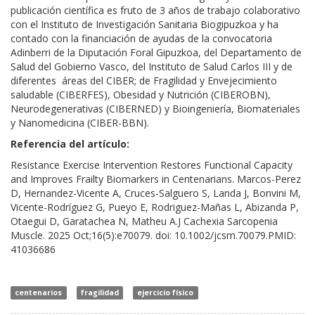
publicación científica es fruto de 3 años de trabajo colaborativo
con el Instituto de Investigación Sanitaria Biogipuzkoa y ha
contado con la financiación de ayudas de la convocatoria
Adinberri de la Diputación Foral Gipuzkoa, del Departamento de
Salud del Gobierno Vasco, del Instituto de Salud Carlos III y de
diferentes áreas del CIBER; de Fragilidad y Envejecimiento
saludable (CIBERFES), Obesidad y Nutrición (CIBEROBN),
Neurodegenerativas (CIBERNED) y Bioingeniería, Biomateriales
y Nanomedicina (CIBER-BBN).
Referencia del artículo:
Resistance Exercise Intervention Restores Functional Capacity
and Improves Frailty Biomarkers in Centenarians. Marcos-Perez
D, Hernandez-Vicente A, Cruces-Salguero S, Landa J, Bonvini M,
Vicente-Rodríguez G, Pueyo E, Rodriguez-Mañas L, Abizanda P,
Otaegui D, Garatachea N, Matheu A.J Cachexia Sarcopenia
Muscle. 2025 Oct;16(5):e70079. doi: 10.1002/jcsm.70079.PMID:
41036686
centenarios
fragilidad
ejercicio físico