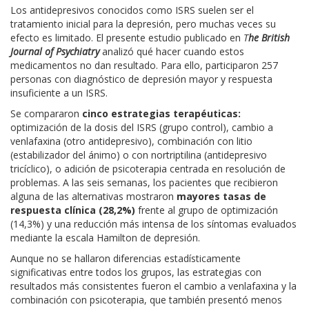
Los antidepresivos conocidos como ISRS suelen ser el
tratamiento inicial para la depresión, pero muchas veces su
efecto es limitado. El presente estudio publicado en
T
he British
Journal of Psychiatry
analizó qué hacer cuando estos
medicamentos no dan resultado. Para ello, participaron 257
personas con diagnóstico de depresión mayor y respuesta
insuficiente a un ISRS.
Se compararon
cinco estrategias terapéuticas:
optimización de la dosis del ISRS (grupo control), cambio a
venlafaxina (otro antidepresivo), combinación con litio
(estabilizador del ánimo) o con nortriptilina (antidepresivo
tricíclico), o adición de psicoterapia centrada en resolución de
problemas. A las seis semanas, los pacientes que recibieron
alguna de las alternativas mostraron
mayores tasas de
respuesta clínica (28,2%)
frente al grupo de optimización
(14,3%) y una reducción más intensa de los síntomas evaluados
mediante la escala Hamilton de depresión.
Aunque no se hallaron diferencias estadísticamente
significativas entre todos los grupos, las estrategias con
resultados más consistentes fueron el cambio a venlafaxina y la
combinación con psicoterapia, que también presentó menos