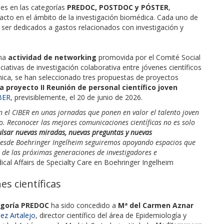
es en las categorías
PREDOC, POSTDOC y PÓSTER
,
pacto en el ámbito de la investigación biomédica. Cada uno de
ser dedicados a gastos relacionados con investigación y
una
actividad de networking
promovida por el Comité Social
iativas de investigación colaborativa entre jóvenes científicos
mica, se han seleccionado tres propuestas de proyectos
 proyecto II Reunión de personal científico joven
BER
, previsiblemente, el 20 de junio de 2026.
n el CIBER en unas jornadas que ponen en valor el talento joven
 Reconocer las mejores comunicaciones científicas no es solo
lsar nuevas miradas, nuevas preguntas y nuevas
Desde Boehringer Ingelheim seguiremos apoyando espacios que
o de las próximas generaciones de investigadores e
ical Affairs de Specialty Care en Boehringer Ingelheim
s científicas
egoría PREDOC
ha sido concedido a
Mª del Carmen Aznar
ez Artalejo
, director científico del área de Epidemiología y