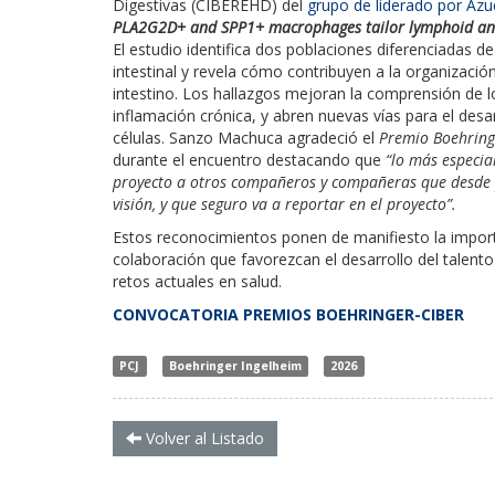
Digestivas (CIBEREHD) del
grupo de liderado por Az
PLA2G2D+ and SPP1+ macrophages tailor lymphoid and
El estudio identifica dos poblaciones diferenciadas 
intestinal y revela cómo contribuyen a la organizació
intestino. Los hallazgos mejoran la comprensión de l
inflamación crónica, y abren nuevas vías para el desa
células. Sanzo Machuca agradeció el
Premio Boehring
durante el encuentro destacando que
“lo más especia
proyecto a otros compañeros y compañeras que desde 
visión, y que seguro va a reportar en el proyecto”.
Estos reconocimientos ponen de manifiesto la impor
colaboración que favorezcan el desarrollo del talento
retos actuales en salud.
CONVOCATORIA PREMIOS BOEHRINGER-CIBER
PCJ
Boehringer Ingelheim
2026
Volver al Listado