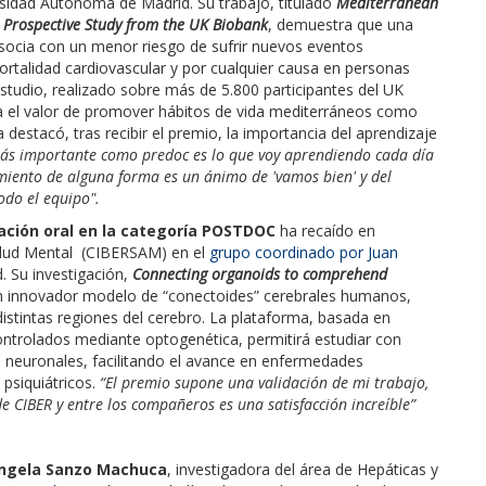
ersidad Autónoma de Madrid.
Su trabajo, titulado
Mediterranean
 A Prospective Study from the UK Biobank
, demuestra que una
asocia con un menor riesgo de sufrir nuevos eventos
mortalidad cardiovascular y por cualquier causa en personas
tudio, realizado sobre más de 5.800 participantes del UK
a el valor de promover hábitos de vida mediterráneos como
 destacó, tras recibir el premio, la importancia del aprendizaje
ás importante como predoc es lo que voy aprendiendo cada día
imiento de alguna forma es un ánimo de 'vamos bien' y del
odo el equipo".
ción oral en la categoría POSTDOC
ha recaído en
alud Mental (CIBERSAM) en el
grupo coordinado por Juan
d.
Su investigación,
Connecting organoids to comprehend
 un innovador modelo de “conectoides” cerebrales humanos,
istintas regiones del cerebro. La plataforma, basada en
ntrolados mediante optogenética, permitirá estudiar con
os neuronales, facilitando el avance en enfermedades
psiquiátricos.
“El premio supone una validación de mi trabajo,
 CIBER y entre los compañeros es una satisfacción increíble”
ngela Sanzo Machuca
, investigadora del área de Hepáticas y