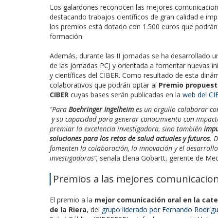
Los galardones reconocen las mejores comunicacion
destacando trabajos científicos de gran calidad e im
los premios está dotado con 1.500 euros que podrán 
formación.
Además, durante las II jornadas se ha desarrollado 
de las jornadas PCJ y orientada a fomentar nuevas inic
y científicas del CIBER. Como resultado de esta diná
colaborativos que podrán optar al
Premio propuesta
CIBER
cuyas bases serán publicadas en la
web del CI
"Para
Boehringer Ingelheim
es un orgullo colaborar co
y su capacidad para generar conocimiento con impacto.
premiar la excelencia investigadora, sino también
impu
soluciones para los retos de salud actuales y futuros
. 
fomenten la colaboración, la innovación y el desarroll
investigadoras”,
señala Elena Gobartt, gerente de Med
Premios a las mejores comunicacione
El premio a la
mejor comunicación oral en la cat
de la Riera
, del
grupo liderado por Fernando Rodrígu