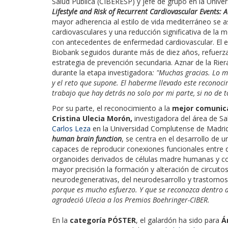
Salud Pública (CIBERESP) y jefe de grupo en la Univ
Lifestyle and Risk of Recurrent Cardiovascular Events:
mayor adherencia al estilo de vida mediterráneo se 
cardiovasculares y una reducción significativa de la 
con antecedentes de enfermedad cardiovascular. El es
Biobank seguidos durante más de diez años, refuerz
estrategia de prevención secundaria. Aznar de la Riera
durante la etapa investigadora
: "Muchas gracias.
Lo m
y el reto que supone. El haberme llevado este reconoc
trabajo que hay detrás no solo por mi parte, si no de t
Por su parte, el reconocimiento a la
mejor comunica
Cristina Ulecia Morón,
investigadora del área de S
Carlos Leza
en la Universidad Complutense de Madri
human brain function
, se centra en el desarrollo de
capaces de reproducir conexiones funcionales entre d
organoides derivados de células madre humanas y co
mayor precisión la formación y alteración de circuit
neurodegenerativas, del neurodesarrollo y trastornos 
porque es mucho esfuerzo. Y que se reconozca dentro de
agradeció Ulecia a los Premios Boehringer-CIBER.
En la
categoría PÓSTER
, el galardón ha sido para
Á