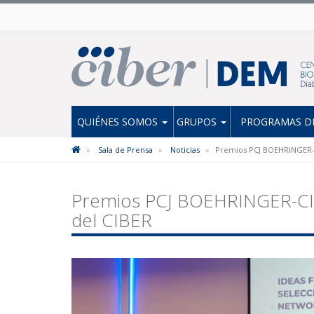
QUIÉNES SOMOS
GRUPOS
PROGRAMAS DE
Sala de Prensa
Noticias
Premios PCJ BOEHRINGER-C
Premios PCJ BOEHRINGER-CIB
del CIBER