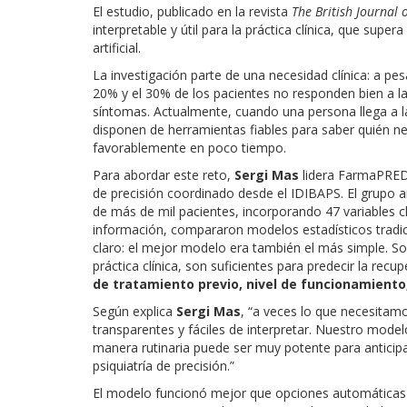
El estudio, publicado en la revista
The British Journal 
interpretable y útil para la práctica clínica, que supe
artificial.
La investigación parte de una necesidad clínica: a pes
20% y el 30% de los pacientes no responden bien a l
síntomas. Actualmente, cuando una persona llega a la
disponen de herramientas fiables para saber quién ne
favorablemente en poco tiempo.
Para abordar este reto,
Sergi Mas
lidera FarmaPRED-
de precisión coordinado desde el IDIBAPS. El grupo 
de más de mil pacientes, incorporando 47 variables cl
información, compararon modelos estadísticos tradicion
claro: el mejor modelo era también el más simple. So
práctica clínica, son suficientes para predecir la rec
de tratamiento previo, nivel de funcionamiento
Según explica
Sergi Mas
, “a veces lo que necesitam
transparentes y fáciles de interpretar. Nuestro mod
manera rutinaria puede ser muy potente para anticipar
psiquiatría de precisión.”
El modelo funcionó mejor que opciones automáticas m