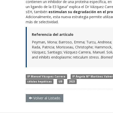
contienen un inhibidor de una proteína específica, en
un ligando de la E3 ligasa” explica el Dr Vázquez Carr
sEH, también
estimulan su degradación en el pro
Adicionalmente, esta nueva estrategia permite util
más de selectividad.
Referencia del artículo
Peyman, Mona; Barroso, Emma; Turcu, Andreea; Est
Rada, Patricia; Morisseau, Christophe; Hammock, 
Vázquez, Santiago; Vázquez-Carrera, Manuel. So
and inhibits endoplasmic reticulum stress.
Biomed
IP Manuel Vázquez Carrera
IP Ángela Mª Martínez Valve
células hepáticas
UB
2023
Volver al Listado