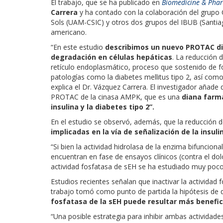
El trabajo, que se ha publicado en
Biomedicine & Pha
Carrera
y ha contado con la colaboración del grup
Sols (UAM-CSIC) y otros dos grupos del IBUB (Santi
americano.
“En este estudio
describimos un nuevo PROTAC di
degradación en células hepáticas
. La reducción 
retículo endoplasmático, proceso que sostenido de 
patologías como la diabetes mellitus tipo 2, así com
explica el Dr. Vázquez Carrera. El investigador añade
PROTAC de la cinasa AMPK, que es una
diana farma
insulina y la diabetes tipo 2”.
En el estudio se observó, además, que la reducción
implicadas en la vía de señalización de la insuli
“Si bien la actividad hidrolasa de la enzima bifuncion
encuentran en fase de ensayos clínicos (contra el dolo
actividad fosfatasa de sEH se ha estudiado muy poco”
Estudios recientes señalan que inactivar la actividad
trabajo tomó como punto de partida la hipótesis de 
fosfatasa de la sEH puede resultar más benefici
“Una posible estrategia para inhibir ambas actividad