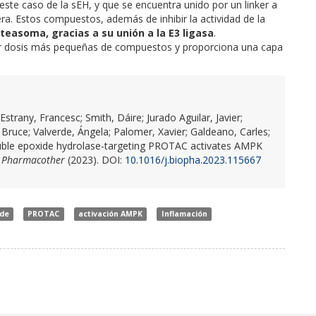
 este caso de la sEH, y que se encuentra unido por un linker a
era. Estos compuestos, además de inhibir la actividad de la
teasoma, gracias a su unión a la E3 ligasa
.
izar dosis más pequeñas de compuestos y proporciona una capa
rany, Francesc; Smith, Dáire; Jurado Aguilar, Javier;
Bruce; Valverde, Ángela; Palomer, Xavier; Galdeano, Carles;
luble epoxide hydrolase-targeting PROTAC activates AMPK
 Pharmacother
(2023). DOI:
10.1016/j.biopha.2023.115667
rde
PROTAC
activación AMPK
Inflamación