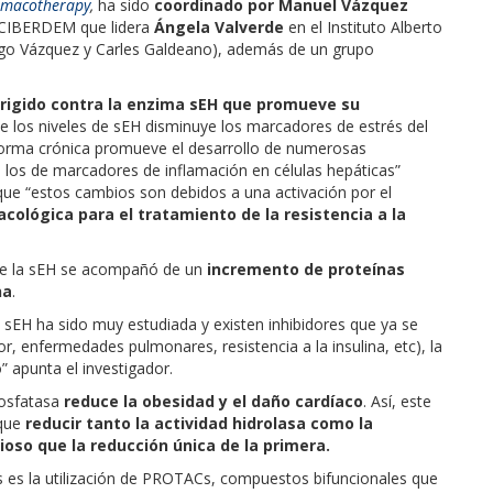
rmacotherapy
,
ha sido
coordinado por Manuel Vázquez
o CIBERDEM que lidera
Ángela Valverde
en el Instituto Alberto
ago Vázquez y Carles Galdeano), además de un grupo
rigido contra la enzima sEH que promueve su
de los niveles de sEH disminuye los marcadores de estrés del
forma crónica promueve el desarrollo de numerosas
o los de marcadores de inflamación en células hepáticas”
 que “estos cambios son debidos a una activación por el
cológica para el tratamiento de la resistencia a la
 de la sEH se acompañó de un
incremento de proteínas
na
.
al sEH ha sido muy estudiada y existen inhibidores que ya se
r, enfermedades pulmonares, resistencia a la insulina, etc), la
 apunta el investigador.
 fosfatasa
reduce la obesidad y el daño cardíaco
. Así, este
que
reducir tanto la actividad hidrolasa como la
oso que la reducción única de la primera.
es es la utilización de PROTACs, compuestos bifuncionales que