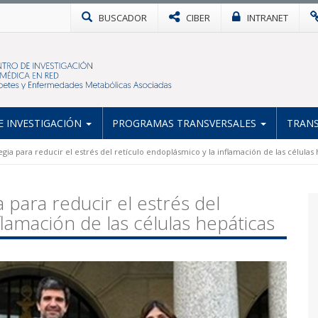
BUSCADOR
CIBER
INTRANET
 INVESTIGACIÓN
PROGRAMAS TRANSVERSALES
TRANS
gia para reducir el estrés del retículo endoplásmico y la inflamación de las células
 para reducir el estrés del
flamación de las células hepáticas