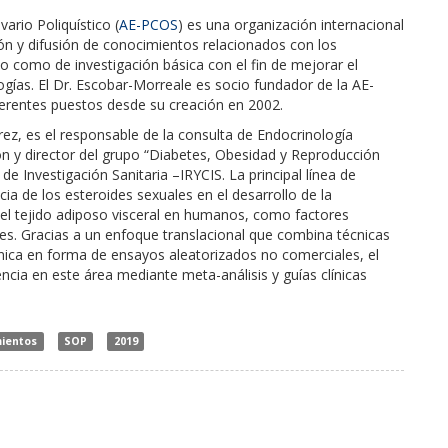
rio Poliquístico (
AE-PCOS
) es una organización internacional
ión y difusión de conocimientos relacionados con los
co como de investigación básica con el fin de mejorar el
ogías. El Dr. Escobar-Morreale es socio fundador de la AE-
iferentes puestos desde su creación en 2002.
rez, es el responsable de la consulta de Endocrinología
ión y director del grupo “Diabetes, Obesidad y Reproducción
 Investigación Sanitaria –IRYCIS. La principal línea de
cia de los esteroides sexuales en el desarrollo de la
del tejido adiposo visceral en humanos, como factores
etes. Gracias a un enfoque translacional que combina técnicas
línica en forma de ensayos aleatorizados no comerciales, el
ncia en este área mediante meta-análisis y guías clínicas
ientos
SOP
2019