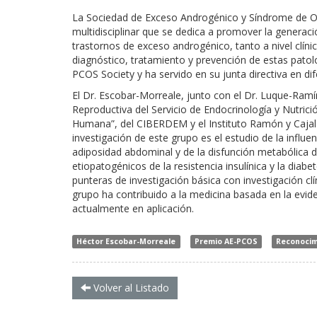
La Sociedad de Exceso Androgénico y Síndrome de Ova
multidisciplinar que se dedica a promover la generac
trastornos de exceso androgénico, tanto a nivel clíni
diagnóstico, tratamiento y prevención de estas patol
PCOS Society y ha servido en su junta directiva en d
El Dr. Escobar-Morreale, junto con el Dr. Luque-Ramí
Reproductiva del Servicio de Endocrinología y Nutric
Humana”, del CIBERDEM y el Instituto Ramón y Cajal de
investigación de este grupo es el estudio de la influen
adiposidad abdominal y de la disfunción metabólica 
etiopatogénicos de la resistencia insulínica y la diab
punteras de investigación básica con investigación c
grupo ha contribuido a la medicina basada en la evide
actualmente en aplicación.
Héctor Escobar-Morreale
Premio AE-PCOS
Reconocim
Volver al Listado