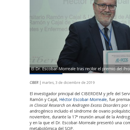
El Dr. Escobar-Morreale tras recibir el premio del Pr
CIBER |
martes, 3 de diciembre de 2019
El investigador principal del CIBERDEM y jefe del Serv
Ramón y Cajal
,
Héctor Escobar-Morreale
, fue premi
in Clinical Research on Androgen Excess Disorders
por s
androgénico incluido el síndrome de ovario poliquíst
noviembre, durante la 17ª reunión anual de la Androg
y en la que el Dr. Escobar-Morreale presentó una co
metabolómica del SOP.