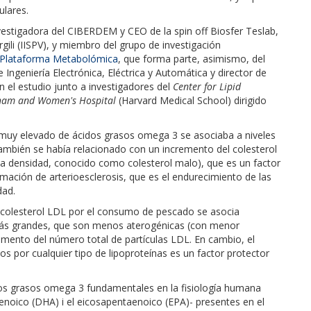
ulares.
nvestigadora del CIBERDEM y CEO de la spin off Biosfer Teslab,
irgili (IISPV), y miembro del grupo de investigación
Plataforma Metabolómica
, que forma parte, asimismo, del
 Ingeniería Electrónica, Eléctrica y Automática y director de
el estudio junto a investigadores del
Center for Lipid
igham and Women's Hospital
(Harvard Medical School) dirigido
uy elevado de ácidos grasos omega 3 se asociaba a niveles
 también se había relacionado con un incremento del colesterol
ja densidad, conocido como colesterol malo), que es un factor
mación de arterioesclerosis, que es el endurecimiento de las
dad.
 colesterol LDL por el consumo de pescado se asocia
 más grandes, que son menos aterogénicas (con menor
aumento del número total de partículas LDL. En cambio, el
os por cualquier tipo de lipoproteínas es un factor protector
dos grasos omega 3 fundamentales en la fisiología humana
aenoico (DHA) i el eicosapentaenoico (EPA)- presentes en el