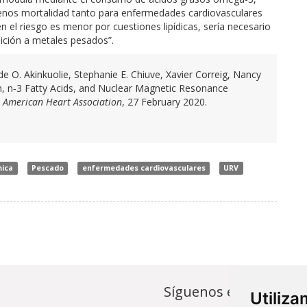
menos mortalidad tanto para enfermedades cardiovasculares
 el riesgo es menor por cuestiones lipídicas, sería necesario
ición a metales pesados”.
e O. Akinkuolie, Stephanie E. Chiuve, Xavier Correig, Nancy
, n‐3 Fatty Acids, and Nuclear Magnetic Resonance
e American Heart Association
, 27 February 2020.
mica
Pescado
enfermedades cardiovasculares
URV
Síguenos en...
Utiliz