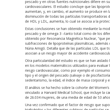
pescado y en otras fuentes nutricionales difiere en 
cardiovasculares. El estudio concluye que las lipopr
aumentan, y, en cambio, el aumento se produce en la
disminución de todas las partículas transportadoras d
de HDL y LDL, aumenta, lo cual se asocia a la protecc
Estas conclusiones se han obtenido mediante la mode
pescado y de omega 3 –tanto total como de los difere
obtenido por Resonancia Magnética Nuclear, “que per
subfracciones de lipoproteínas plasmáticas, además del
Núria Amigó. Detalla que de las partículas LDL que t
asocian a un riesgo mayor de accidente cardiovascula
Otra particularidad del estudio es que se han aislado 
en los modelos matemáticos utilizados para evaluar 
riesgo cardiovascular, como por ejemplo el consumo
tipo y el origen del pescado (salvaje o de piscifactorí
sedentarismo, la edad, el índice de masa corporal y 
El análisis se ha hecho sobre la cohorte del Women’
vinculado a Harvard Medical School, que incluye la 
de 26.034 mujeres, de una media de edad de 53 años (
Una vez confirmado que el factor de riesgo que supon
triglicéridos y los diferentes subtipos de partícula