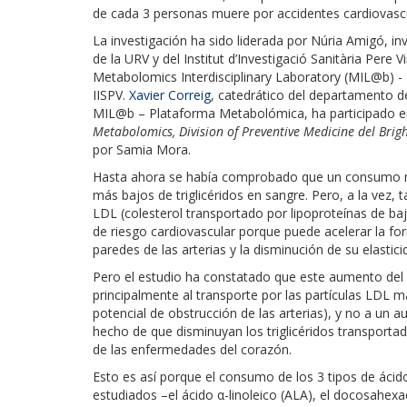
de cada 3 personas muere por accidentes cardiovasc
La investigación ha sido liderada por Núria Amigó, i
de la URV y del Institut d’Investigació Sanitària Pere V
Metabolomics Interdisciplinary Laboratory (MIL@b) -
IISPV.
Xavier Correig
, catedrático del departamento de
MIL@b – Plataforma Metabolómica, ha participado en 
Metabolomics, Division of Preventive Medicine del Br
por Samia Mora.
Hasta ahora se había comprobado que un consumo m
más bajos de triglicéridos en sangre. Pero, a la vez,
LDL (colesterol transportado por lipoproteínas de ba
de riesgo cardiovascular porque puede acelerar la for
paredes de las arterias y la disminución de su elastici
Pero el estudio ha constatado que este aumento del
principalmente al transporte por las partículas LDL
potencial de obstrucción de las arterias), y no a un 
hecho de que disminuyan los triglicéridos transportad
de las enfermedades del corazón.
Esto es así porque el consumo de los 3 tipos de áci
estudiados –el ácido α-linoleico (ALA), el docosahex