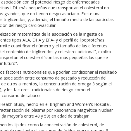
su asociación con el potencial riesgo de enfermedades
oteínas LDL más pequeñas que transportan el colesterol no
s grandes, que no tienen riesgo asociado. Existe una
e triglicéridos, y, además, el tamaño medio de las partículas
ión del riesgo cardiovascular.
lización matemática de la asociación de la ingesta de
ntes tipos ALA, DHA y EPA- y el perfil de lipoproteínas
mite cuantificar el número y el tamaño de las diferentes
 contenido de triglicéridos y colesterol adicional”, explica
ransportan el colesterol “son las más pequeñas las que se
r futuro”.
los factores nutricionales que podrían condicionar el resultado
la asociación entre consumo de pescado y reducción del
 de otros alimentos, la concentración de omega 3 según el
a), y los factores tradicionales de riesgo como el
el consumo de tabaco.
s Health Study, hecho en el Brigham and Women's Hospital,
caracterización del plasma por Resonancia Magnética Nuclear
la mayoría entre 48 y 59) en edad de trabajar.
en los lípidos como la concentración de colesterol, de
s se modula mediante el consumo de ácidos grasos omega-3,