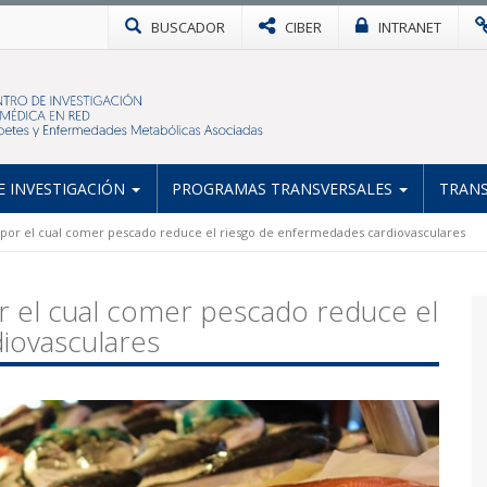
BUSCADOR
CIBER
INTRANET
 INVESTIGACIÓN
PROGRAMAS TRANSVERSALES
TRANS
or el cual comer pescado reduce el riesgo de enfermedades cardiovasculares
 el cual comer pescado reduce el
iovasculares