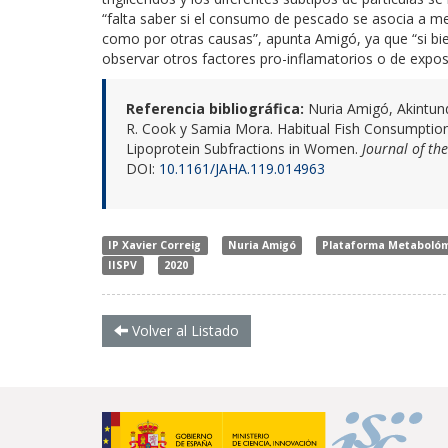
“falta saber si el consumo de pescado se asocia a 
como por otras causas”, apunta Amigó, ya que “si bien
observar otros factores pro-inflamatorios o de expos
Referencia bibliográfica
:
Nuria Amigó, Akintund
R. Cook y Samia Mora. Habitual Fish Consumption
Lipoprotein Subfractions in Women.
Journal of th
DOI:
10.1161/JAHA.119.014963
IP Xavier Correig
Nuria Amigó
Plataforma Metaboló
IISPV
2020
Volver al Listado