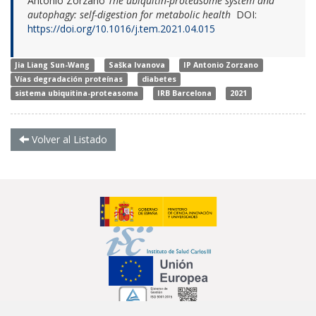
Antonio Zorzano
The ubiquitin-proteasome system and
autophagy: self-digestion for metabolic health
DOI:
https://doi.org/10.1016/j.tem.2021.04.015
Jia Liang Sun-Wang
Saška Ivanova
IP Antonio Zorzano
Vías degradación proteínas
diabetes
sistema ubiquitina-proteasoma
IRB Barcelona
2021
Volver al Listado